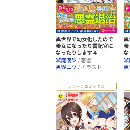
異世界で幼女化したので
異
養女になったり書記官に
養
なったりします４
な
瀬尾優梨
/ 著者
瀬
黒野ユウ
/ イラスト
黒
レジーナコミックス