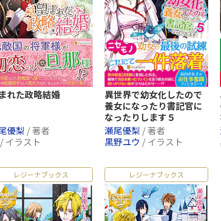
まれた政略結婚
異世界で幼女化したので
養女になったり書記官に
なったりします５
尾優梨
/ 著者
瀬尾優梨
/ 著者
/ イラスト
黒野ユウ
/ イラスト
レジーナブックス
レジーナブックス