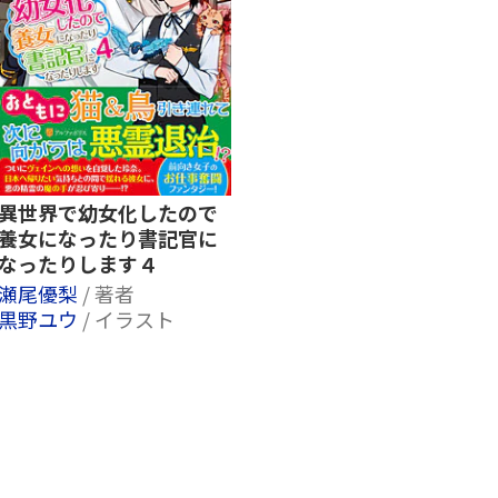
異世界で幼女化したので
養女になったり書記官に
なったりします４
瀬尾優梨
/ 著者
黒野ユウ
/ イラスト