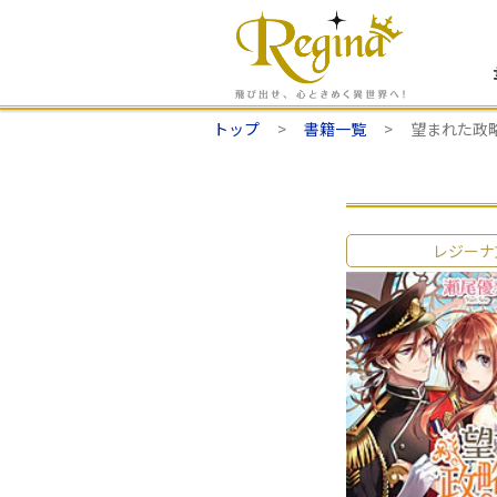
トップ
書籍一覧
望まれた政
レジーナ