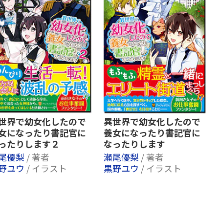
世界で幼女化したので
異世界で幼女化したので
女になったり書記官に
養女になったり書記官に
ったりします２
なったりします
尾優梨
/ 著者
瀬尾優梨
/ 著者
野ユウ
/ イラスト
黒野ユウ
/ イラスト