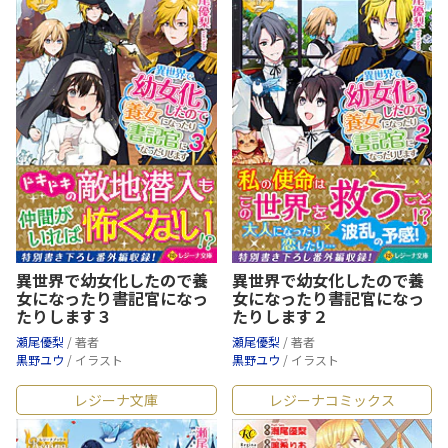
異世界で幼女化したので養
異世界で幼女化したので養
女になったり書記官になっ
女になったり書記官になっ
たりします３
たりします２
瀬尾優梨
/ 著者
瀬尾優梨
/ 著者
黒野ユウ
/ イラスト
黒野ユウ
/ イラスト
レジーナ文庫
レジーナコミックス