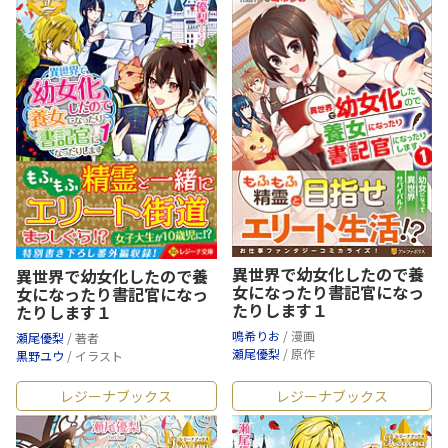
異世界で幼女化したので養
異世界で幼女化したので養
女になったり書記官になっ
女になったり書記官になっ
たりします１
たりします１
鳴希りお
/ 漫画
瀬尾優梨
/ 著者
瀬尾優梨
/ 原作
黒野ユウ
/ イラスト
レジーナブックス
レジーナブックス