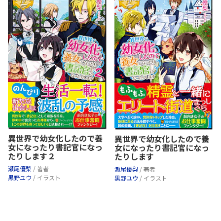
異世界で幼女化したので養
異世界で幼女化したので養
女になったり書記官になっ
女になったり書記官になっ
たりします２
たりします
瀬尾優梨
/ 著者
瀬尾優梨
/ 著者
黒野ユウ
/ イラスト
黒野ユウ
/ イラスト