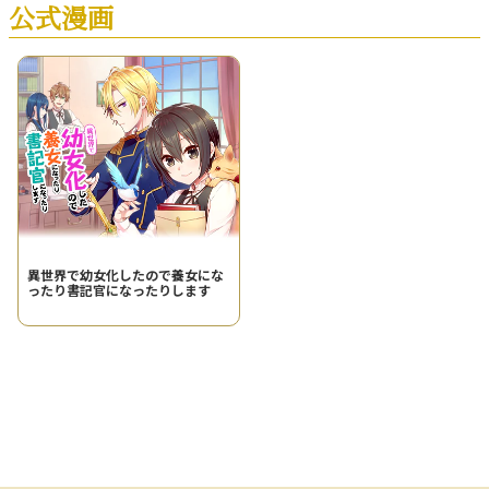
公式漫画
異世界で幼女化したので養女にな
ったり書記官になったりします