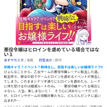
悪役令嬢はヒロインを虐めている場合ではな
い１
あずやちとせ
/ 漫画
四宮あか
/ 原作
攻略キャラ？イベント？興味なし。目指すは楽しいお嬢様ライフ!!
ひょんなことから、乙女ゲームの悪役令嬢レーナに転生した遥。
転生早々、彼女の前でゲームヒロインを虐めるイベントが発生し
てしまう。このままシナリオ通りにヒロインを虐めたら、レーナ
に待ち受けるのは破滅ルートのみ。……悪役令嬢やってる場合じ
ゃない。 人生、楽しまないと！ そう心に決めたレーナだった
が、ヒロインやゲームの攻略対象たちに、どんどんピンチに追い
込まれ――!?
▪コミックス ▪定価748円（10%税込） ▪2021年12月05日発行 （実際の発