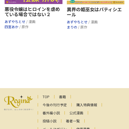
悪役令嬢はヒロインを虐め
異界の姫巫女はパティシエ
ている場合ではない２
ール
あずやちとせ
/ 漫画
あずやちとせ
/ 漫画
四宮あか
/ 原作
まりの
/ 原作
TOP
書籍
今後の刊行予定
購入特典情報
番外編小説
公式漫画
投稿小説
著者一覧
メールマガジン
作家募集