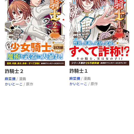
詐騎士１
詐騎士２
麻菜摘
/ 漫画
麻菜摘
/ 漫画
かいとーこ
/ 原作
かいとーこ
/ 原作