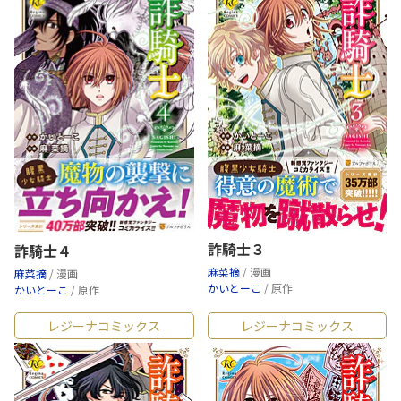
詐騎士３
詐騎士４
麻菜摘
/ 漫画
麻菜摘
/ 漫画
かいとーこ
/ 原作
かいとーこ
/ 原作
レジーナコミックス
レジーナコミックス