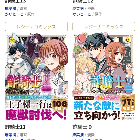
詐騎士13
詐騎士12
麻菜摘
/ 漫画
麻菜摘
/ 漫画
かいとーこ
/ 原作
かいとーこ
/ 原作
レジーナコミックス
レジーナコミックス
詐騎士11
詐騎士９
麻菜摘
/ 漫画
麻菜摘
/ 漫画