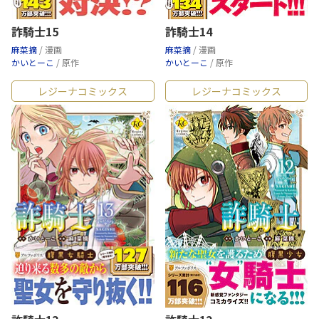
詐騎士15
詐騎士14
麻菜摘
/ 漫画
麻菜摘
/ 漫画
かいとーこ
/ 原作
かいとーこ
/ 原作
レジーナコミックス
レジーナコミックス