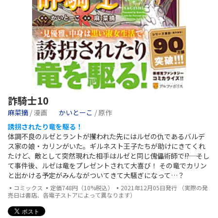
詐騎士10
麻菜摘
/ 漫画
かいとーこ
/ 原作
誘拐されたり竜を駆る！
体調不良のルゼとラントが攫われた先にはルゼの仇であるバルデ
ス家の娘・カリンがいた。ギルネスト王子たちが助けにきてくれ
たけど、敵として突然現れた相手はルゼと同じ傀儡術師で――!? そし
て事件後、ルゼは竜をプレゼントされて大喜び！ その竜でカリン
と出かける予定がみんながついてきて大騒ぎになって…？
▪コミックス ▪定価748円（10%税込） ▪2021年12月05日発行 （実際の発
売日は書店、各電子ストアによって異なります）