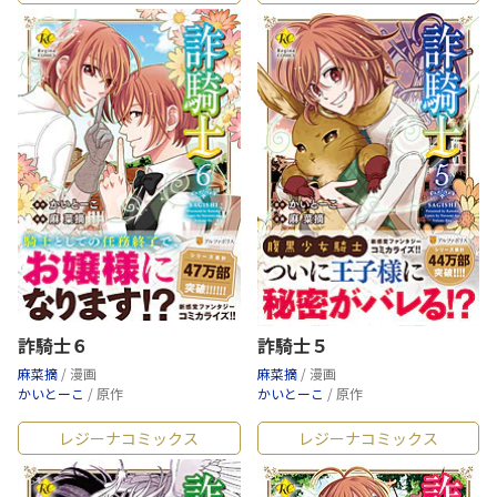
詐騎士６
詐騎士５
麻菜摘
/ 漫画
麻菜摘
/ 漫画
かいとーこ
/ 原作
かいとーこ
/ 原作
レジーナコミックス
レジーナコミックス