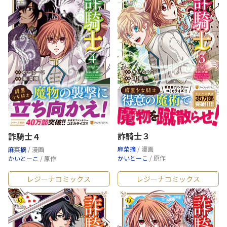
詐騎士３
詐騎士４
麻菜摘
/ 漫画
麻菜摘
/ 漫画
かいとーこ
/ 原作
かいとーこ
/ 原作
レジーナコミックス
レジーナコミックス