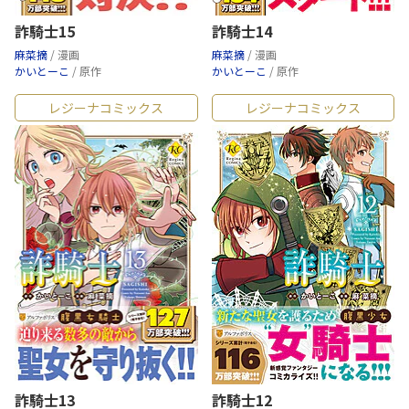
詐騎士15
詐騎士14
麻菜摘
/ 漫画
麻菜摘
/ 漫画
かいとーこ
/ 原作
かいとーこ
/ 原作
レジーナコミックス
レジーナコミックス
詐騎士13
詐騎士12