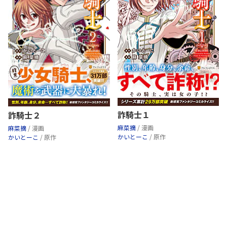
詐騎士１
詐騎士２
麻菜摘
/ 漫画
麻菜摘
/ 漫画
かいとーこ
/ 原作
かいとーこ
/ 原作