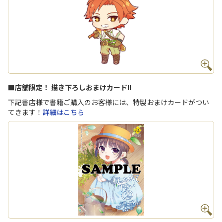
■店舗限定！ 描き下ろしおまけカード!!
下記書店様で書籍ご購入のお客様には、特製おまけカードがつい
てきます！
詳細はこちら