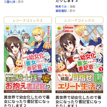
たりします３
三園七詩
/ 原作
鳴希りお
/ 漫画
瀬尾優梨
/ 原作
レジーナコミックス
レジーナコミックス
異世界で幼女化したので養
異世界で幼女化したので養
女になったり書記官になっ
女になったり書記官になっ
たりします２
たりします１