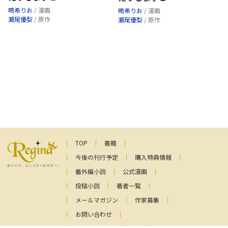
鳴希りお
/ 漫画
鳴希りお
/ 漫画
瀬尾優梨
/ 原作
瀬尾優梨
/ 原作
TOP
書籍
今後の刊行予定
購入特典情報
番外編小説
公式漫画
投稿小説
著者一覧
メールマガジン
作家募集
お問い合わせ