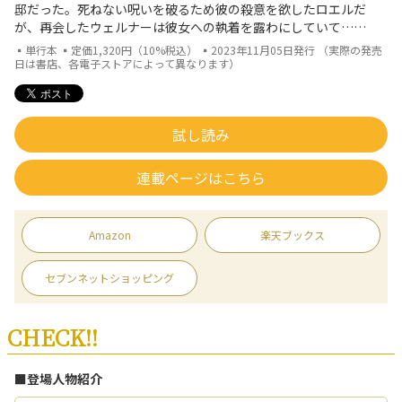
邸だった。死ねない呪いを破るため彼の殺意を欲したロエルだ
が、再会したウェルナーは彼女への執着を露わにしていて……
▪単行本 ▪定価1,320円（10%税込） ▪2023年11月05日発行 （実際の発売
日は書店、各電子ストアによって異なります）
試し読み
連載ページはこちら
Amazon
楽天ブックス
セブンネットショッピング
CHECK!!
■登場人物紹介