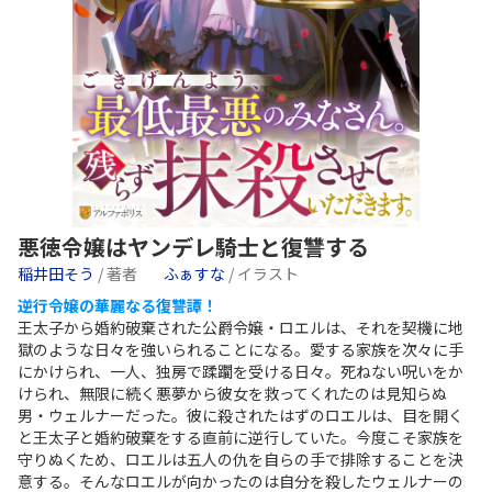
悪徳令嬢はヤンデレ騎士と復讐する
稲井田そう
/ 著者
ふぁすな
/ イラスト
逆行令嬢の華麗なる復讐譚！
王太子から婚約破棄された公爵令嬢・ロエルは、それを契機に地
獄のような日々を強いられることになる。愛する家族を次々に手
にかけられ、一人、独房で蹂躙を受ける日々。死ねない呪いをか
けられ、無限に続く悪夢から彼女を救ってくれたのは見知らぬ
男・ウェルナーだった。彼に殺されたはずのロエルは、目を開く
と王太子と婚約破棄をする直前に逆行していた。今度こそ家族を
守りぬくため、ロエルは五人の仇を自らの手で排除することを決
意する。そんなロエルが向かったのは自分を殺したウェルナーの