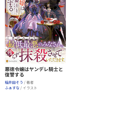
悪徳令嬢はヤンデレ騎士と
復讐する
稲井田そう
/ 著者
ふぁすな
/ イラスト