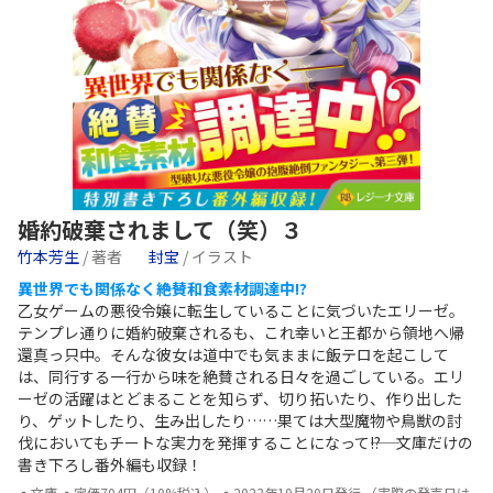
婚約破棄されまして（笑）３
竹本芳生
/ 著者
封宝
/ イラスト
異世界でも関係なく――絶賛和食素材調達中!?
乙女ゲームの悪役令嬢に転生していることに気づいたエリーゼ。
テンプレ通りに婚約破棄されるも、これ幸いと王都から領地へ帰
還真っ只中。そんな彼女は道中でも気ままに飯テロを起こして
は、同行する一行から味を絶賛される日々を過ごしている。エリ
ーゼの活躍はとどまることを知らず、切り拓いたり、作り出した
り、ゲットしたり、生み出したり……果ては大型魔物や鳥獣の討
伐においてもチートな実力を発揮することになって――!? 文庫だけの
書き下ろし番外編も収録！
▪文庫 ▪定価704円（10%税込） ▪2023年10月20日発行 （実際の発売日は