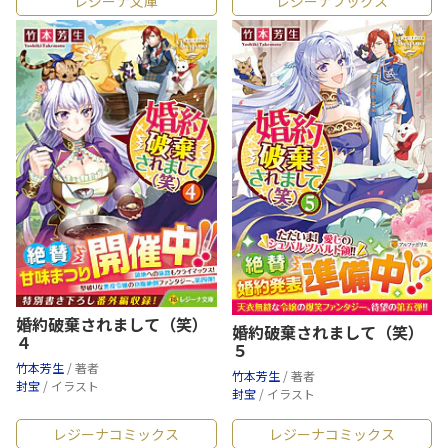
レジーナ文庫
レジーナブックス
婚約破棄されまして（笑）
婚約破棄されまして（笑）
４
５
竹本芳生
/ 著者
竹本芳生
/ 著者
封宝
/ イラスト
封宝
/ イラスト
レジーナコミックス
レジーナコミックス