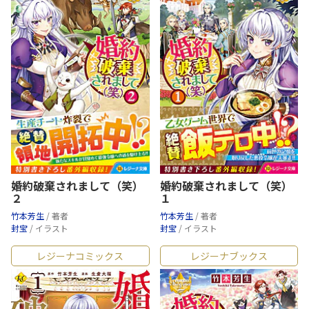
婚約破棄されまして（笑）
婚約破棄されまして（笑）
２
１
竹本芳生
/ 著者
竹本芳生
/ 著者
封宝
/ イラスト
封宝
/ イラスト
レジーナコミックス
レジーナブックス