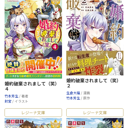
婚約破棄されまして（笑）
婚約破棄されまして（笑）
２
４
生倉大福
/ 漫画
竹本芳生
/ 著者
竹本芳生
/ 原作
封宝
/ イラスト
レジーナ文庫
レジーナ文庫