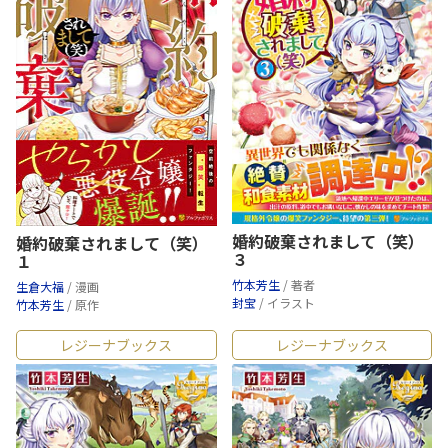
婚約破棄されまして（笑）
婚約破棄されまして（笑）
３
１
竹本芳生
/ 著者
生倉大福
/ 漫画
封宝
/ イラスト
竹本芳生
/ 原作
レジーナブックス
レジーナブックス