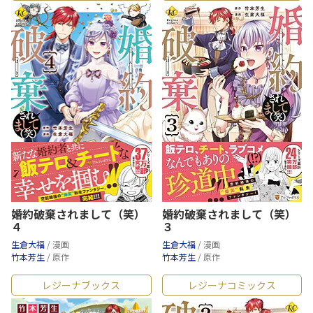
婚約破棄されまして（笑）
婚約破棄されまして（笑）
４
３
生倉大福
/ 漫画
生倉大福
/ 漫画
竹本芳生
/ 原作
竹本芳生
/ 原作
レジーナブックス
レジーナコミックス