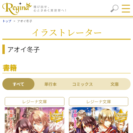
トップ
アオイ冬子
イラストレーター
アオイ冬子
書籍
すべて
単行本
コミックス
文庫
レジーナ文庫
レジーナ文庫