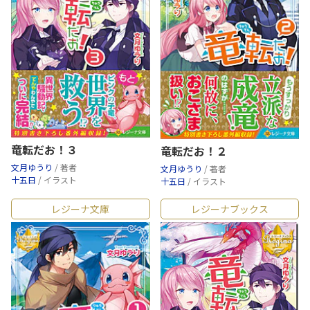
竜転だお！３
竜転だお！２
文月ゆうり
/ 著者
文月ゆうり
/ 著者
十五日
/ イラスト
十五日
/ イラスト
レジーナ文庫
レジーナブックス