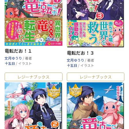
竜転だお！１
竜転だお！３
文月ゆうり
/ 著者
文月ゆうり
/ 著者
十五日
/ イラスト
十五日
/ イラスト
レジーナブックス
レジーナブックス