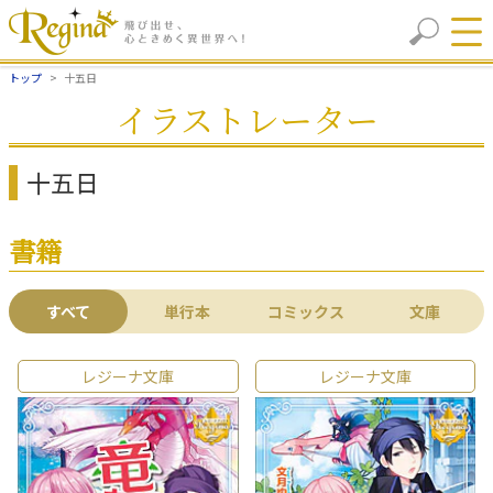
トップ
十五日
イラストレーター
十五日
書籍
すべて
単行本
コミックス
文庫
レジーナ文庫
レジーナ文庫