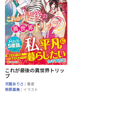
これが最後の異世界トリッ
プ
河居ありさ
/ 著者
笹原亜美
/ イラスト