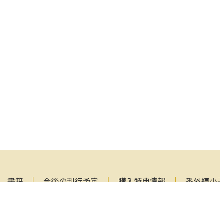
書籍
今後の刊行予定
購入特典情報
番外編小
覧
メールマガジン
作家募集
お問い合わせ
バシーポリシー