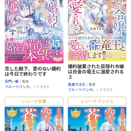
婚約破棄された目隠れ令嬢
恋した殿下、愛のない婚約
は白金の竜王に溺愛される
は今日で終わりです
２
百門一新
/ 著者
高遠すばる
/ 著者
フルーツパンチ。
/ イラスト
フルーツパンチ。
/ イラスト
レジーナ文庫
レジーナブックス