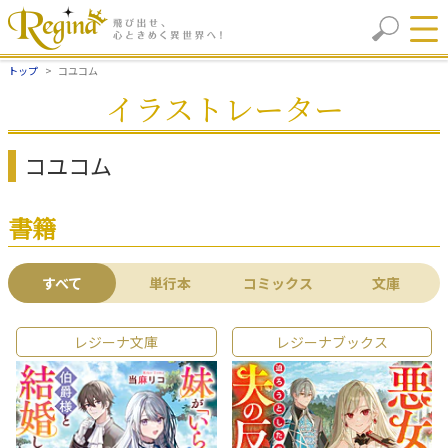
トップ
コユコム
イラストレーター
コユコム
書籍
すべて
単行本
コミックス
文庫
レジーナ文庫
レジーナブックス