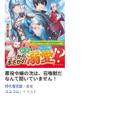
悪役令嬢の次は、召喚獣だ
なんて聞いていません！
月代雪花菜
/ 著者
コユコム
/ イラスト