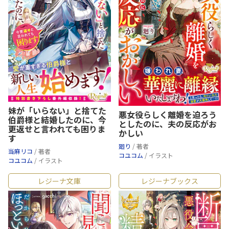
妹が「いらない」と捨てた
悪女役らしく離婚を迫ろう
伯爵様と結婚したのに、今
としたのに、夫の反応がお
更返せと言われても困りま
かしい
す
廻り
/ 著者
当麻リコ
/ 著者
コユコム
/ イラスト
コユコム
/ イラスト
レジーナ文庫
レジーナブックス