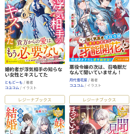
悪役令嬢の次は、召喚獣だ
婚約者が浮気相手の知らな
なんて聞いていません！
い女性とキスしてた
月代雪花菜
/ 著者
ともどーも
/ 著者
コユコム
/ イラスト
コユコム
/ イラスト
レジーナブックス
レジーナブックス