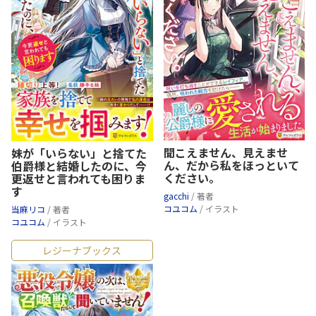
聞こえません、見えませ
妹が「いらない」と捨てた
ん、だから私をほっといて
伯爵様と結婚したのに、今
ください。
更返せと言われても困りま
す
gacchi
/ 著者
コユコム
/ イラスト
当麻リコ
/ 著者
コユコム
/ イラスト
レジーナブックス