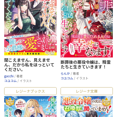
聞こえません、見えませ
断罪後の悪役令嬢は、精霊
ん、だから私をほっといて
たちと生きていきます！
ください。
らんか
/ 著者
gacchi
/ 著者
コユコム
/ イラスト
コユコム
/ イラスト
レジーナブックス
レジーナ文庫