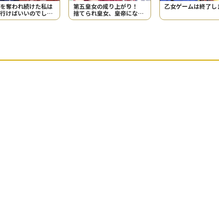
を奪われ続けた私は
第五皇女の成り上がり！
乙女ゲームは終了し
行けばいいのでしょ
捨てられ皇女、皇帝になり
ます