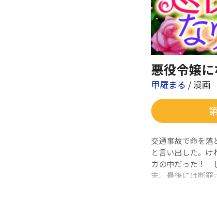
悪役令嬢に
甲羅まる
/ 漫画
交通事故で命を落
と言い出した。け
カの中だった！ 
末、最後には断罪
ー達に近づかない
ズ！