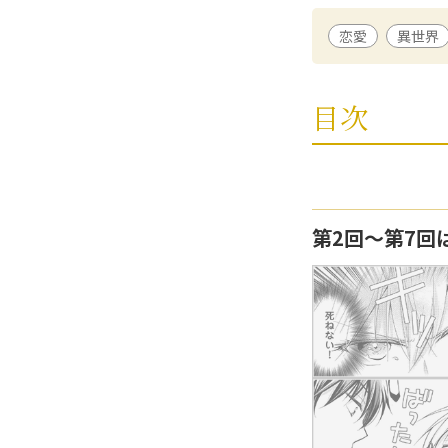
甲羅まる
/ 漫画
恋愛
異世界
福島県出身。漫画
全3巻)、「嫌わ
巻)、などがある。
目次
黒田悠月
/ 原作
大阪府在住。201
ビュー。
第2回〜第7回