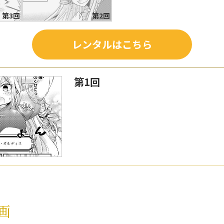
第3回
第2回
レンタルはこちら
第1回
画