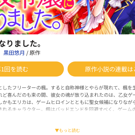
なりました。
黒田悠月
/ 原作
第1回を読む
原作小説の連載は
としたフリーターの楓。すると自称神様とやらが現れて、楓を
れど喜んだのも束の間、彼女の魂が放り込まれたのは、乙女ゲ
しかもエリカは、ゲームヒロインとともに聖女候補になりなが
されるキャラクター。楓はバッドエンドを回避すべく、ゲーム
と決意するが――？ 破滅回避に奔走する悪役令嬢ファンタジー、
▼もっと読む