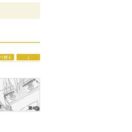
アルファポリス／
ファポリス／全3
年に同作にて出版デ
べ替え
↓
第4回