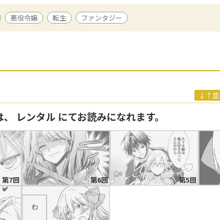
悪役令嬢
転生
ファンタジー
、イラストを中心に活躍中。代表作に「悪役令嬢の役割は終えました」(
れ者の【白豚令嬢】の巻き戻り。二度目の人生は失敗しませんわ！」(アル
7年よりWebサイトにて「悪役令嬢になりました。」を連載開始。2018
↓↑並
は、 レンタル にてお読みになれます。
第7回
第6回
第5回