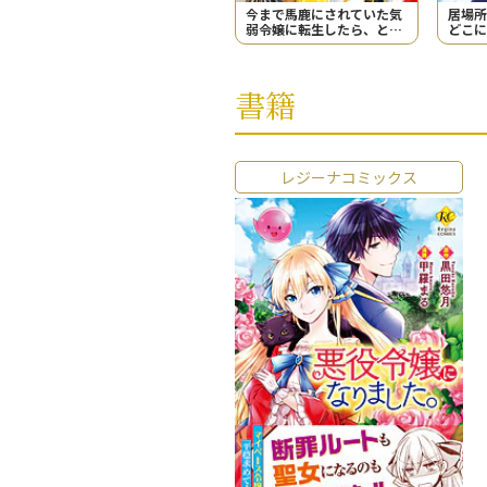
今まで馬鹿にされていた気
居場所
弱令嬢に転生したら、とん
どこに
でもない事になった話、聞
うか？
く？
書籍
レジーナコミックス