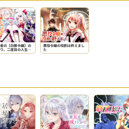
者の【白豚令嬢】の
悪役令嬢の役割は終えまし
り。二度目の人生は
た
ませんわ！