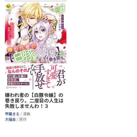
嫌われ者の【白豚令嬢】の
巻き戻り。二度目の人生は
失敗しませんわ！３
甲羅まる
/ 漫画
大福金
/ 原作