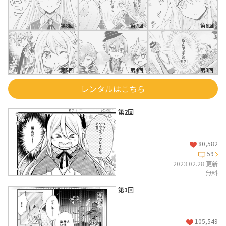
第8回
第7回
第6回
第5回
第4回
第3回
レンタルはこちら
第2回
80,582
59
2023.02.28 更新
無料
第1回
105,549