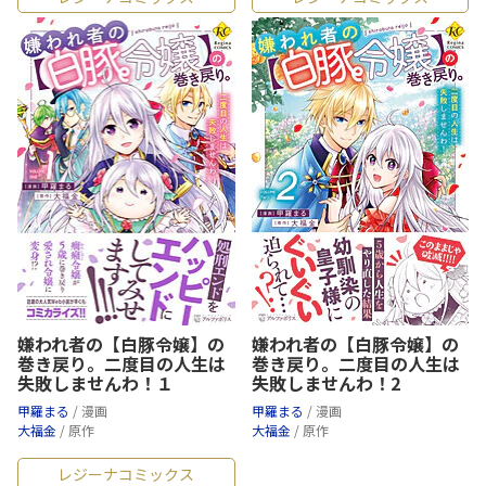
嫌われ者の【白豚令嬢】の
嫌われ者の【白豚令嬢】の
巻き戻り。二度目の人生は
巻き戻り。二度目の人生は
失敗しませんわ！１
失敗しませんわ！2
甲羅まる
/ 漫画
甲羅まる
/ 漫画
大福金
/ 原作
大福金
/ 原作
レジーナコミックス