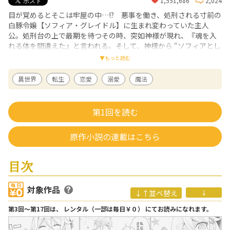
1,551,686
2,024
目が覚めるとそこは牢屋の中…!? 悪事を働き、処刑される寸前の
白豚令嬢【ソフィア・グレイドル】に生まれ変わっていた主人
公。処刑台の上で最期を待つその時、突如神様が現れ、『魂を入
れる体を間違えた』と言われる。そして、神様から “ソフィアとし
て５歳から人生をやり直してみないか” と提案が…!? 「このやり
▼もっと読む
直し！絶対に成功させて幸せな老後を送るんだから！」 ソフィ
アとして待ち受ける数々のフラグをへし折り、時にはザマァして
異世界
転生
恋愛
溺愛
魔法
みたり……幸せな未来の為に奮闘していると、本人が知らないう
ちに周囲から愛されていき…!?
第1回を読む
甲羅まる
/ 漫画
福島県出身。漫画、イラストを中心に活躍中。代表作に「悪役令嬢の役割
は終えました」(アルファポリス／全3巻)、「嫌われ者の【白豚令嬢】の巻
原作小説の連載はこちら
き戻り。二度目の人生は失敗しませんわ！」(アルファポリス／全3巻)、な
どがある。
目次
大福金
/ 原作
2021年3月から『何もテイム出来ない底辺テイマーの俺がSSSランクフェ
ンリルをテイムしモフモフ無双する』をWEB上で連載開始。
対象作品
同年、「アルファポリス第１回次世代ファンタジーカップ」にて、同作で
↓↑並べ替え
↓
ユニークキャラクター賞を受賞し、改題・改稿の後に書籍化を果たす。
もふもふをこよなく愛する、王様ポメラニアンの下僕。
第3回〜第17回は、 レンタル（一部は毎日￥０） にてお読みになれます。