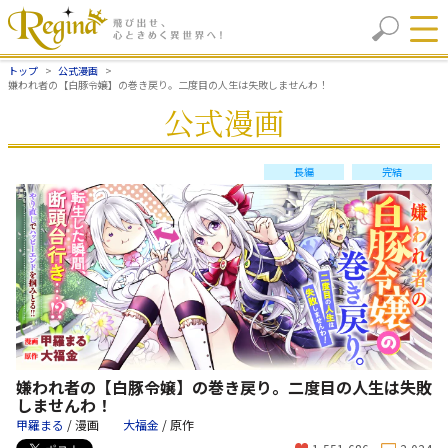
トップ
公式漫画
嫌われ者の【白豚令嬢】の巻き戻り。二度目の人生は失敗しませんわ！
公式漫画
長編
完結
嫌われ者の【白豚令嬢】の巻き戻り。二度目の人生は失敗
しませんわ！
甲羅まる
/ 漫画
大福金
/ 原作