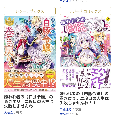
甲羅まる
/ イラスト
レジーナブックス
レジーナコミックス
嫌われ者の【白豚令嬢】の
嫌われ者の【白豚令嬢】の
巻き戻り。二度目の人生は
巻き戻り。二度目の人生は
失敗しませんわ！１
失敗しませんわ！
甲羅まる
/ 漫画
大福金
/ 著者
大福金
/ 原作