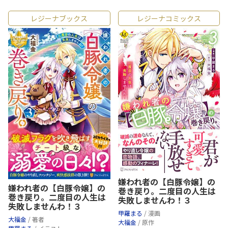
レジーナブックス
レジーナコミックス
嫌われ者の【白豚令嬢】の
嫌われ者の【白豚令嬢】の
巻き戻り。二度目の人生は
巻き戻り。二度目の人生は
失敗しませんわ！３
失敗しませんわ！３
甲羅まる
/ 漫画
大福金
/ 著者
大福金
/ 原作