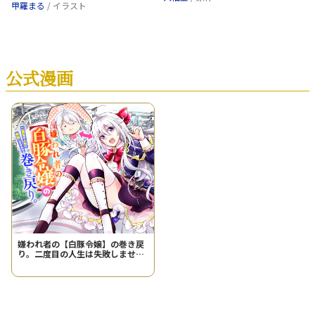
甲羅まる
/ イラスト
公式漫画
嫌われ者の【白豚令嬢】の巻き戻
り。二度目の人生は失敗しません
わ！