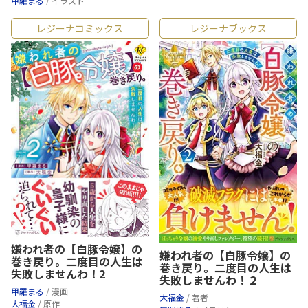
甲羅まる
/ イラスト
レジーナコミックス
レジーナブックス
嫌われ者の【白豚令嬢】の
嫌われ者の【白豚令嬢】の
巻き戻り。二度目の人生は
巻き戻り。二度目の人生は
失敗しませんわ！2
失敗しませんわ！２
甲羅まる
/ 漫画
大福金
/ 著者
大福金
/ 原作