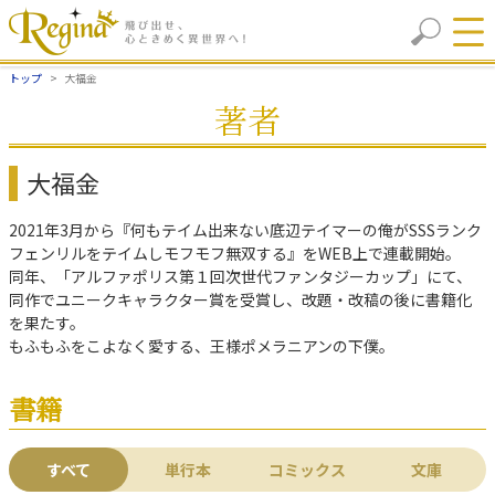
トップ
大福金
著者
大福金
2021年3月から『何もテイム出来ない底辺テイマーの俺がSSSランク
フェンリルをテイムしモフモフ無双する』をWEB上で連載開始。
同年、「アルファポリス第１回次世代ファンタジーカップ」にて、
同作でユニークキャラクター賞を受賞し、改題・改稿の後に書籍化
を果たす。
もふもふをこよなく愛する、王様ポメラニアンの下僕。
書籍
すべて
単行本
コミックス
文庫