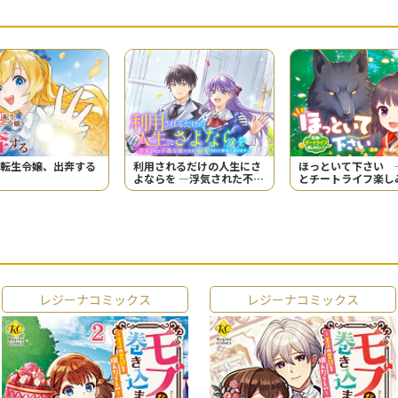
転生令嬢、出奔する
利用されるだけの人生にさ
ほっといて下さい 
よならを ―浮気された不遇
とチートライフ楽し
令嬢ですが溺愛されて幸せ
い！―
になります―
レジーナコミックス
レジーナコミックス