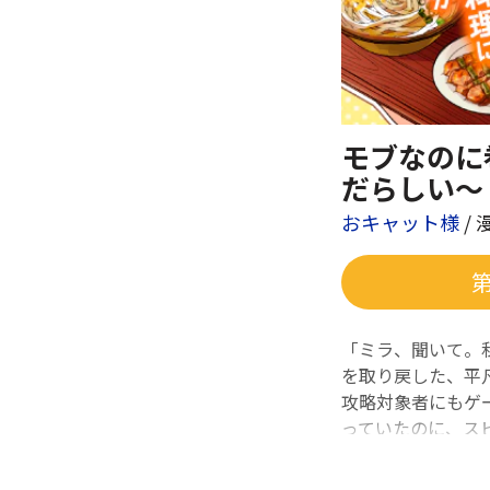
モブなのに
だらしい～
おキャット様
/ 
「ミラ、聞いて。
を取り戻した、平
攻略対象者にもゲ
っていたのに、ス
て……？ モブ少
コミカライズ！