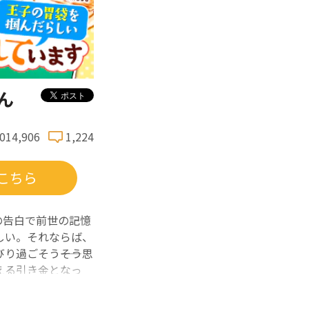
ん
,014,906
1,224
こちら
の告白で前世の記憶
しい。それならば、
過ごそう――そう思
える引き金となっ
ァンタジー、待望の