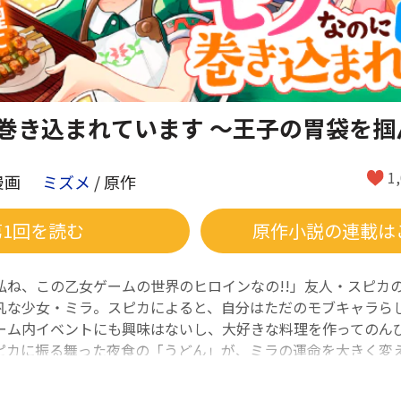
巻き込まれています ～王子の胃袋を掴
1
漫画
ミズメ
/ 原作
第1回を読む
原作小説の連載は
私ね、この乙女ゲームの世界のヒロインなの!!」友人・スピカ
凡な少女・ミラ。スピカによると、自分はただのモブキャラら
ーム内イベントにも興味はないし、大好きな料理を作ってのんびり
ピカに振る舞った夜食の「うどん」が、ミラの運命を大きく変
女の料理が主要キャラたちの胃袋を鷲掴み!? 異色のグルメフ