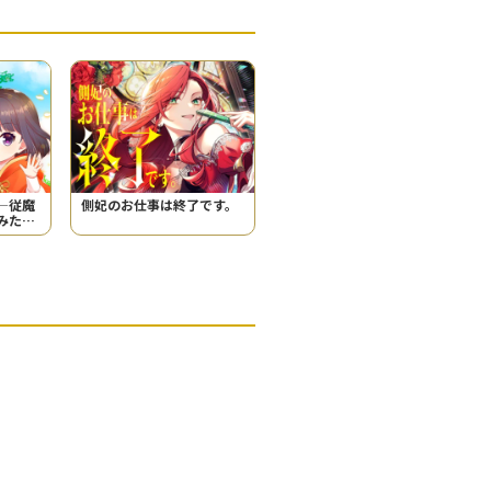
―従魔
側妃のお仕事は終了です。
みた