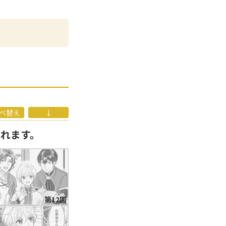
す～王子の胃袋を掴
。主な著書に「モ
がある。たくましい
べ替え
↓
なれます。
第12回