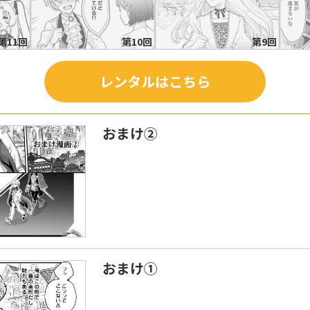
第11回
第10回
第9回
レンタルはこちら
おまけ②
おまけ①