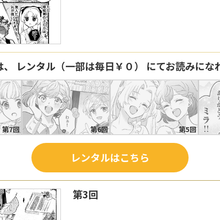
は、 レンタル（一部は毎日￥０） にてお読みにな
第7回
第6回
第5回
レンタルはこちら
第3回