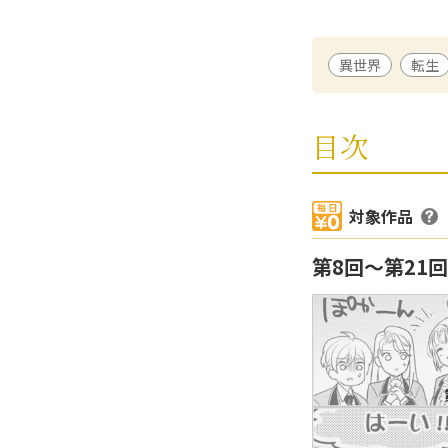
おキャット様
/ 
異世界
転生
アルファポリス第
んだらしい～』に
ミズメ
/ 原作
目次
長崎県在住。20
ブなのに巻き込ま
ヒロインと美味し
対象作品
第8回〜第21