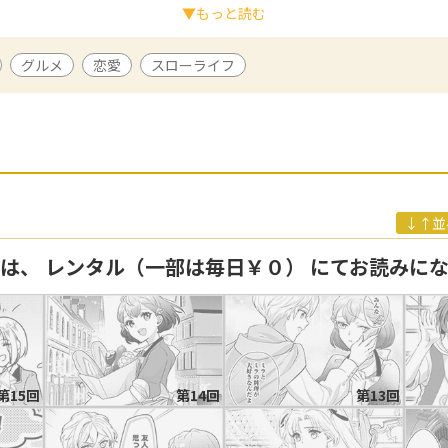
▼もっと読む
漫画
グルメ
恋愛
スローライフ
15回漫画大賞で『編集長賞』を受賞後、『モブなのに巻き込まれていま
て商業デビュー。飼い猫をこよなく愛する。
20年９月『悪役令嬢のおかあさま』（レジーナブックス）で出版デビュー
れています ～王子の胃袋を掴んだらしい～」シリーズ（レジーナ文庫）
いごはんを書くのが好き。
↓↑並
回は、 レンタル（一部は毎日￥０） にてお読みに
第15回
第14回
第13回