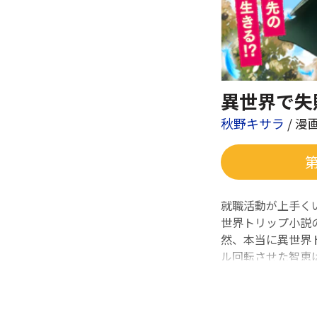
異世界で失
秋野キサラ
/ 漫
就職活動が上手く
世界トリップ小説
然、本当に異世界
ル回転させた智恵は
生き抜く攻略マニ
秋野キサラ
/ 漫画