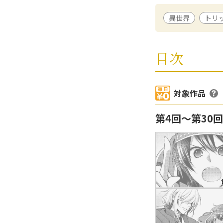
埼玉県在住。代表
異世界
トリ
「博多豚骨ラーメ
全2巻）。スタイ
青蔵千草
/ 原作
目次
2013年よりwe
対象作品
第4回〜第30