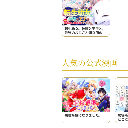
転生幼女。神獣と王子と、
最強のおじさん傭兵団の中
で生きる。
人気の公式漫画
悪役令嬢になりました。
居場所
どこに
うか？