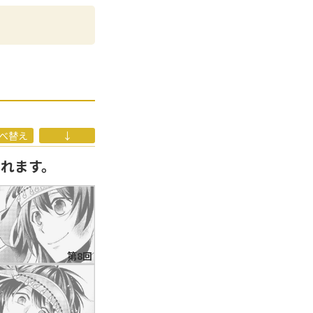
ス、全5巻）、
タジーコミックス、
ューに至る。
べ替え
↓
なれます。
第8回