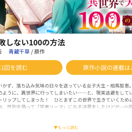
敗しない100の方法
画
青蔵千草
/ 原作
第1回を読む
原作小説の連載は
いかず、落ち込み気味の日々を送っている女子大生・相馬智恵
のように、異世界に行ってしまいたい……と、現実逃避をして
トリップしてしまった！ ひとまずこの世界で生きていくため
、性別を偽って「学者ソーマ」になる決意をしたけど――!? 小
ュアル系ファンタジー、待望のコミカライズ!!
▼もっと読む