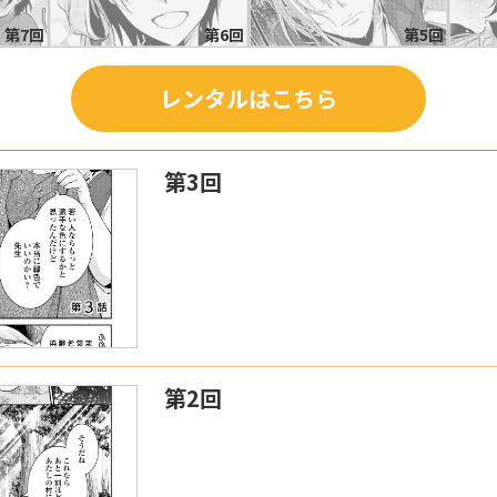
第7回
第6回
第5回
レンタルはこちら
第3回
第2回