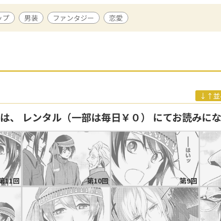
作は「異世界で失敗しない100の方法」（原作：青蔵千草、アルファポリ
ップ
男装
ファンタジー
恋愛
ンズ」（原作：木崎ちあき、キャラクターデザイン：一色箱、Gファン
リッシュで丁寧なタッチを持ち味に活躍中。
bにて小説を発表。2014年「異世界で失敗しない100の方法」で出版デビ
↓↑並
回は、 レンタル（一部は毎日￥０） にてお読みに
第11回
第10回
第9回