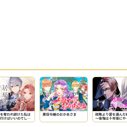
を奪われ続けた私は
悪役令嬢のおかあさま
政略より愛を選んだ
行けばいいのでしょ
～後悔は十年後にや
た。～