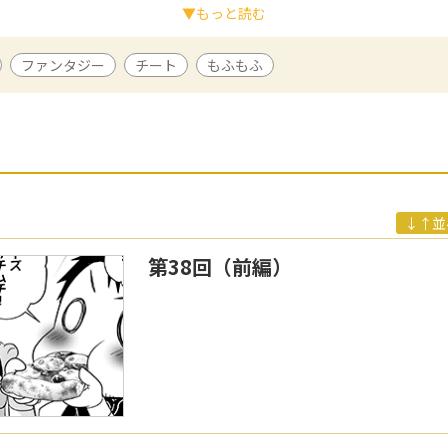
▼もっと読む
ファンタジー
チート
もふもふ
作は「異世界で失敗しない100の方法」（原作：青蔵千草、アルファポリ
ンズ」（原作：木崎ちあき、キャラクターデザイン：一色箱、Gファン
リッシュで丁寧なタッチを持ち味に活躍中。
/ 原作
Bにて小説の執筆を始める。2020年に「転生幼女。神獣と王子と、最強の
出版デビュー。ファンタジー作品を幅広く好む。
↓↑並
第38回（前編）