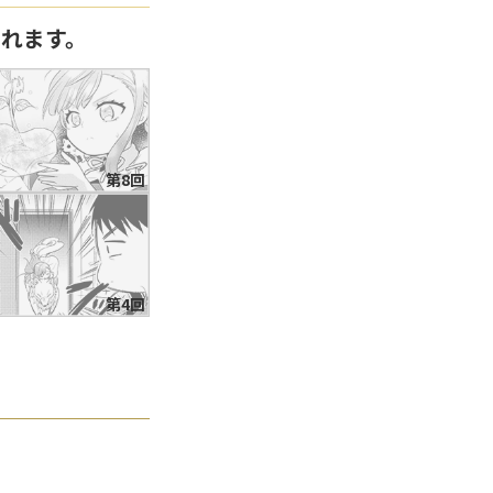
なれます。
第8回
第4回