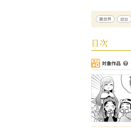
秋野キサラ
/ 漫画
異世界
幼女
埼玉県在住。代表
「博多豚骨ラーメ
全2巻）。スタイ
目次
餡子・ロ・モティ
2016年よりWE
で生きる。」にて
対象作品