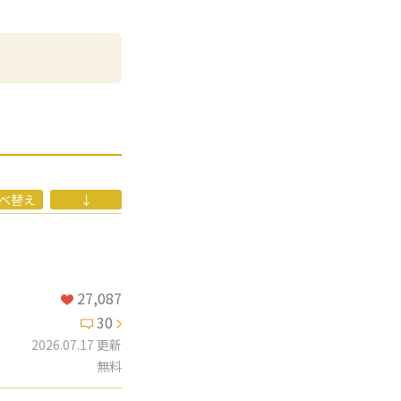
ス、全5巻）、
タジーコミックス、
おじさん傭兵団の中
べ替え
↓
27,087
30
2026.07.17 更新
無料