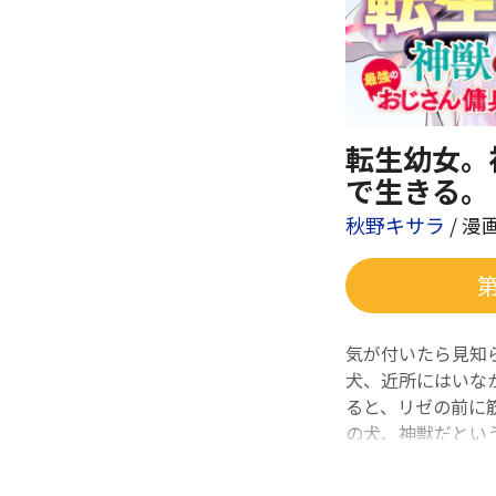
転生幼女。
で生きる。
秋野キサラ
/ 漫
気が付いたら見知
犬、近所にはいな
ると、リゼの前に
の犬、神獣だとい
兵団のリーダー・
神獣、それから最