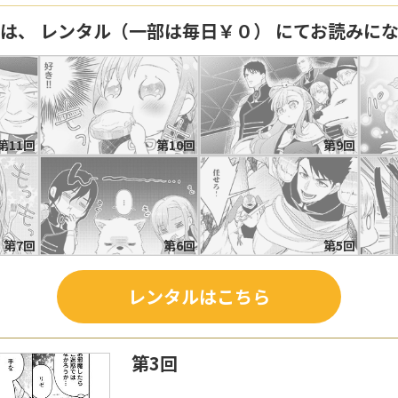
回は、 レンタル（一部は毎日￥０） にてお読みに
第11回
第10回
第9回
第7回
第6回
第5回
レンタルはこちら
第3回