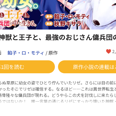
神獣と王子と、最強のおじさん傭兵団
2
画
餡子・ロ・モティ
/ 原作
第1回を読む
原作小説の連載は
らぬ草原に幼女の姿でひとり佇んでいたリゼ。さらには目の前
かった――そこでリゼは確信する。なるほど……これは異世界転生
筋骨隆々な傭兵団が現れる。どうやらこの犬を討伐しに来たら
うではないか！ 唯一言葉の通じるリゼにすっかり懐いた神獣
アルラギアはリゼとラナグを傭兵団で保護することを申し出て
強の傭兵団。規格外なメンバーの、奇想天外な異世界ファンタ