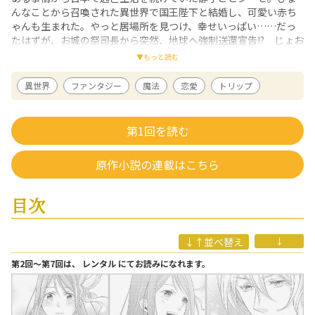
んなことから召喚された異世界で国王陛下と結婚し、可愛い赤ち
ゃんも生まれた。やっと居場所を見つけ、幸せいっぱい……だっ
たはずが、お城の祭司長から突然、地球へ強制送還宣告!? じょお
っだんじゃない、帰るなんてまっぴらごめん！ 迫る悪の手を逃
▼もっと読む
れ、シーゼは城を飛び出したけど――？ ワケあり王妃の逃亡劇、待
望のコミカライズ！
異世界
ファンタジー
魔法
恋愛
トリップ
冨月一乃
/ 漫画
東京都在住。少女漫画誌でのデビューを経て、女性向け電子小説の表紙や
第1回を読む
webゲームイラストなどを手掛ける。繊細で美しいタッチを持ち味に活躍
中。代表作は「王妃様は逃亡中」（原作：遊森謡子、アルファポリス、全
1巻）。
原作小説の連載はこちら
遊森謡子
/ 原作
東京都生まれ、千葉県在住。2012年『王子さまの守り人（まもりびと）
（旧題：離宮の乳母さま）』で出版デビュー、WEBでも活動中。手動式コ
目次
ーヒーミルで豆を挽くのが癒し。
↓↑並べ替え
↓
第2回〜第7回は、 レンタル にてお読みになれます。