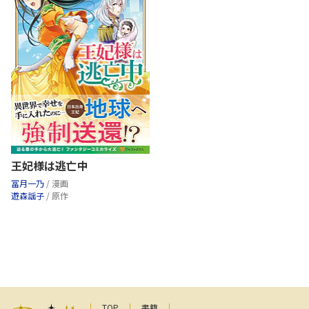
王妃様は逃亡中
冨月一乃
/ 漫画
遊森謡子
/ 原作
TOP
書籍