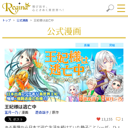
トップ
公式漫画
王妃様は逃亡中
公式漫画
長編
完結
王妃様は逃亡中
冨月一乃
/ 漫画
遊森謡子
/ 原作
13,155
1
ある事情から日本で逃亡生活を続けていた静子ことシーゼ。ひょ