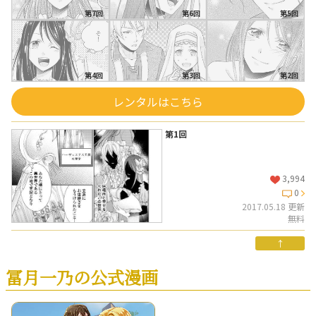
第7回
第6回
第5回
第4回
第3回
第2回
レンタルはこちら
第1回
3,994
0
2017.05.18 更新
無料
↑
冨月一乃の公式漫画