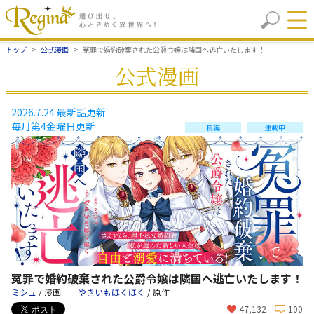
トップ
公式漫画
冤罪で婚約破棄された公爵令嬢は隣国へ逃亡いたします！
公式漫画
2026.7.24 最新話更新
毎月第4金曜日更新
長編
連載中
冤罪で婚約破棄された公爵令嬢は隣国へ逃亡いたします！
ミシュ
/ 漫画
やきいもほくほく
/ 原作
47,132
100