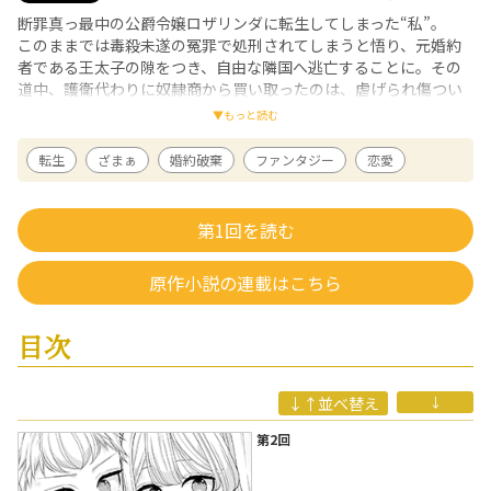
断罪真っ最中の公爵令嬢ロザリンダに転生してしまった“私”。
このままでは毒殺未遂の冤罪で処刑されてしまうと悟り、元婚約
者である王太子の隙をつき、自由な隣国へ逃亡することに。その
道中、護衛代わりに奴隷商から買い取ったのは、虐げられ傷つい
た双子の少年・アダンとエデン。警戒心むき出しの彼らだった
▼もっと読む
が、ロザリンダが優しく寄り添い家族のように接するうちに、少
しずつ心を開いていく。しかし、冤罪と気付いた元婚約者が血眼
転生
ざまぁ
婚約破棄
ファンタジー
恋愛
になって彼女を探し始め……!?
三人は無事に隣国へ辿り着けるのか？ そして謎の力を使う双子の
正体は？
第1回を読む
理不尽な運命を自らの手で切り開く元公爵令嬢の、逃亡＆溺愛フ
ァンタジー！
原作小説の連載はこちら
ミシュ
/ 漫画
2020年、少女漫画誌でデビュー。
目次
著書は「身代わり令嬢は人狼陛下の寵愛をうける」（シーモアコミック
ス）、「私を恋に落としてください！」（ジャイブ）など。
やきいもほくほく
/ 原作
↓↑並べ替え
↓
異世界恋愛小説をメインに執筆し活躍中。
第2回