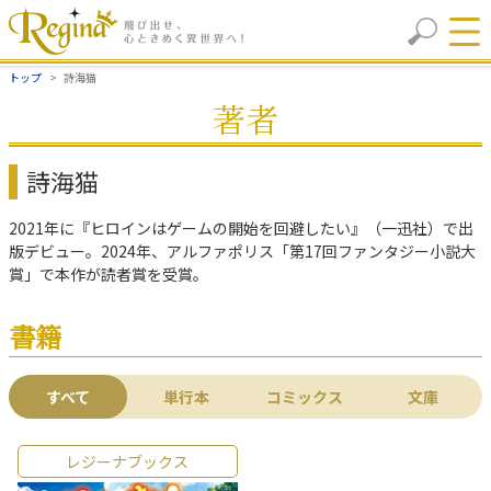
トップ
詩海猫
著者
詩海猫
2021年に『ヒロインはゲームの開始を回避したい』（一迅社）で出
版デビュー。2024年、アルファポリス「第17回ファンタジー小説大
賞」で本作が読者賞を受賞。
書籍
すべて
単行本
コミックス
文庫
レジーナブックス