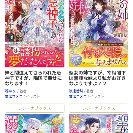
妹と間違えてさらわれた忌
聖女の姉ですが、宰相閣下
神子ですが、隣国で幸せに
は無能な妹より私がお好き
なります！
なようですよ？２
浅岸 久
/ 著者
渡邊香梨
/ 著者
甘塩コメコ
/ イラスト
甘塩コメコ
/ イラスト
レジーナブックス
レジーナブックス