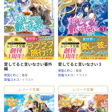
愛してると言いなさい番外
愛してると言いなさい３
編
安芸とわこ
/ 著者
安芸とわこ
/ 著者
甘塩コメコ
/ イラスト
甘塩コメコ
/ イラスト
レジーナ文庫
レジーナ文庫