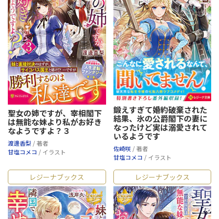
鍛えすぎて婚約破棄された
聖女の姉ですが、宰相閣下
結果、氷の公爵閣下の妻に
は無能な妹より私がお好き
なったけど実は溺愛されて
なようですよ？３
いるようです
渡邊香梨
/ 著者
佐崎咲
/ 著者
甘塩コメコ
/ イラスト
甘塩コメコ
/ イラスト
レジーナブックス
レジーナブックス