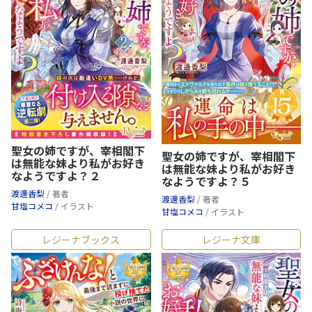
聖女の姉ですが、宰相閣下
聖女の姉ですが、宰相閣下
は無能な妹より私がお好き
は無能な妹より私がお好き
なようですよ？２
なようですよ？５
渡邊香梨
/ 著者
渡邊香梨
/ 著者
甘塩コメコ
/ イラスト
甘塩コメコ
/ イラスト
レジーナブックス
レジーナ文庫