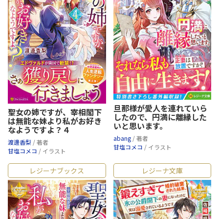
旦那様が愛人を連れていら
聖女の姉ですが、宰相閣下
したので、円満に離縁した
は無能な妹より私がお好き
いと思います。
なようですよ？４
abang
/ 著者
渡邊香梨
/ 著者
甘塩コメコ
/ イラスト
甘塩コメコ
/ イラスト
レジーナブックス
レジーナ文庫