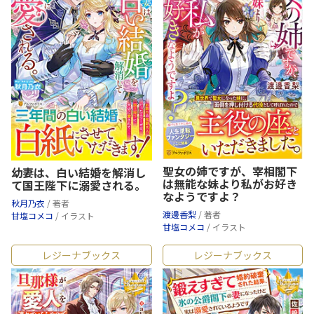
聖女の姉ですが、宰相閣下
幼妻は、白い結婚を解消し
は無能な妹より私がお好き
て国王陛下に溺愛される。
なようですよ？
秋月乃衣
/ 著者
渡邊香梨
/ 著者
甘塩コメコ
/ イラスト
甘塩コメコ
/ イラスト
レジーナブックス
レジーナブックス