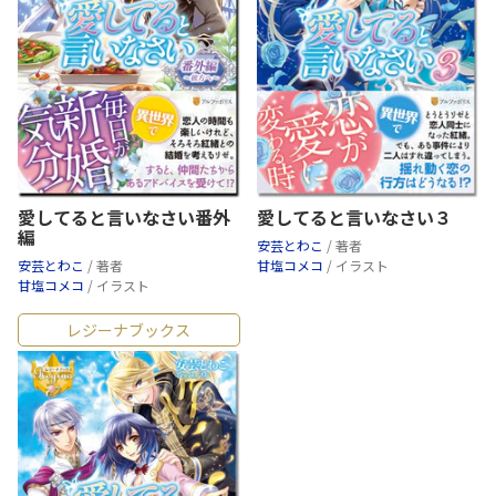
愛してると言いなさい番外
愛してると言いなさい３
編
安芸とわこ
/ 著者
安芸とわこ
/ 著者
甘塩コメコ
/ イラスト
甘塩コメコ
/ イラスト
レジーナブックス