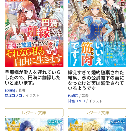
旦那様が愛人を連れていら
鍛えすぎて婚約破棄された
したので、円満に離縁した
結果、氷の公爵閣下の妻に
いと思います。
なったけど実は溺愛されて
いるようです
abang
/ 著者
甘塩コメコ
/ イラスト
佐崎咲
/ 著者
甘塩コメコ
/ イラスト
レジーナ文庫
レジーナ文庫