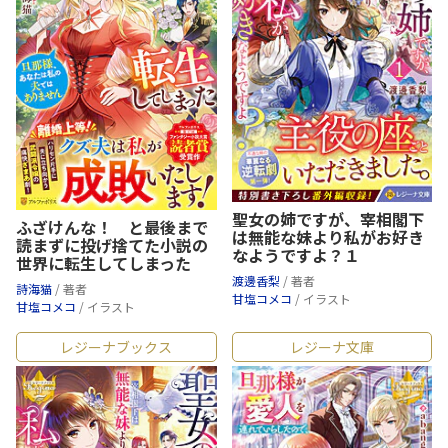
聖女の姉ですが、宰相閣下
ふざけんな！ と最後まで
は無能な妹より私がお好き
読まずに投げ捨てた小説の
なようですよ？１
世界に転生してしまった
渡邊香梨
/ 著者
詩海猫
/ 著者
甘塩コメコ
/ イラスト
甘塩コメコ
/ イラスト
レジーナブックス
レジーナ文庫