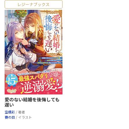
レジーナブックス
愛のない結婚を後悔しても
遅い
空橋彩
/ 著者
賽の目
/ イラスト