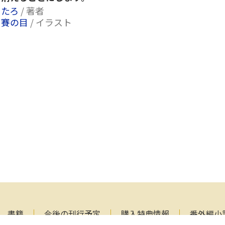
たろ
/ 著者
賽の目
/ イラスト
書籍
今後の刊行予定
購入特典情報
番外編小