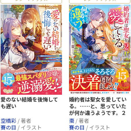
愛のない結婚を後悔して
婚約者は聖女を愛してい
も遅い
る。……と、思っていた
が何か違うようです。２
空橋彩
/ 著者
棗
/ 著者
賽の目
/ イラスト
賽の目
/ イラスト