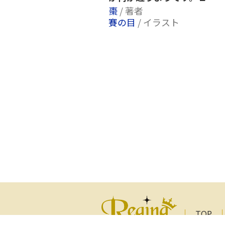
棗
/ 著者
賽の目
/ イラスト
TOP