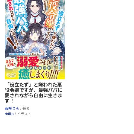
「役立たず」と嫌われた悪
役令嬢ですが、最強パパに
愛されながら自由に生きま
す！
香咲りら
/ 著者
riritto
/ イラスト