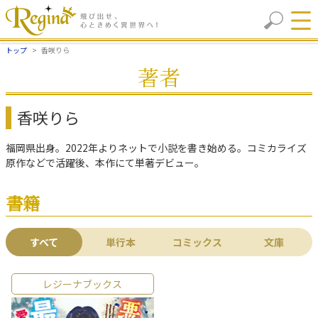
トップ
香咲りら
著者
香咲りら
福岡県出身。2022年よりネットで小説を書き始める。コミカライズ
原作などで活躍後、本作にて単著デビュー。
書籍
すべて
単行本
コミックス
文庫
レジーナブックス