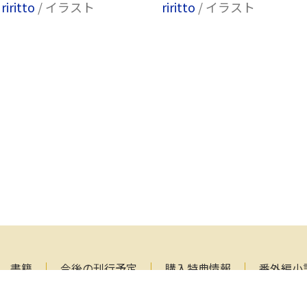
riritto
/ イラスト
riritto
/ イラスト
書籍
今後の刊行予定
購入特典情報
番外編小
覧
メールマガジン
作家募集
お問い合わせ