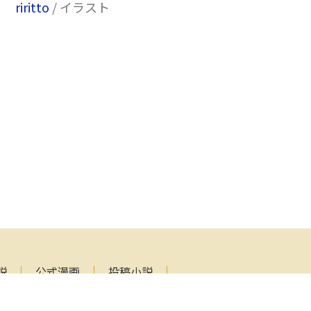
riritto
/ イラスト
説
公式漫画
投稿小説
ファンレターの送り先