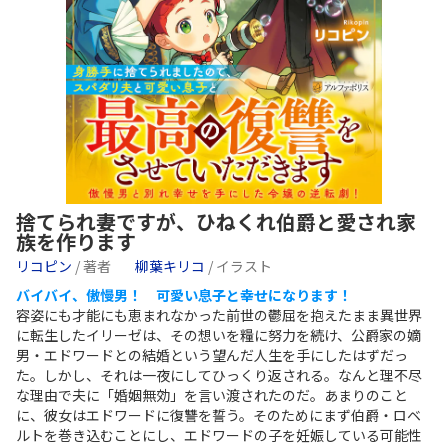
捨てられ妻ですが、ひねくれ伯爵と愛され家
族を作ります
リコピン
/ 著者
柳葉キリコ
/ イラスト
バイバイ、傲慢男！ 可愛い息子と幸せになります！
容姿にも才能にも恵まれなかった前世の鬱屈を抱えたまま異世界
に転生したイリーゼは、その想いを糧に努力を続け、公爵家の嫡
男・エドワードとの結婚という望んだ人生を手にしたはずだっ
た。しかし、それは一夜にしてひっくり返される。なんと理不尽
な理由で夫に「婚姻無効」を言い渡されたのだ。あまりのこと
に、彼女はエドワードに復讐を誓う。そのためにまず伯爵・ロベ
ルトを巻き込むことにし、エドワードの子を妊娠している可能性