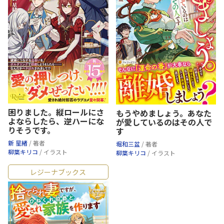
困りました。縦ロールにさ
もうやめましょう。あなた
よならしたら、逆ハーにな
が愛しているのはその人で
りそうです。
す
新 星緒
/ 著者
堀和三盆
/ 著者
柳葉キリコ
/ イラスト
柳葉キリコ
/ イラスト
レジーナブックス