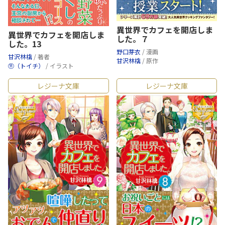
異世界でカフェを開店しま
異世界でカフェを開店しま
した。７
した。13
野口芽衣
/ 漫画
甘沢林檎
/ 著者
甘沢林檎
/ 原作
⑪（トイチ）
/ イラスト
レジーナ文庫
レジーナ文庫