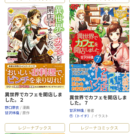
異世界でカフェを開店しま
異世界でカフェを開店しま
した。２
した。７
野口芽衣
/ 漫画
甘沢林檎
/ 著者
甘沢林檎
/ 原作
⑪（トイチ）
/ イラスト
レジーナブックス
レジーナコミックス