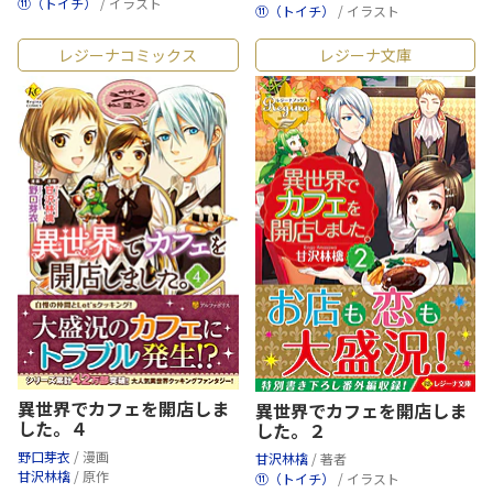
⑪（トイチ）
/ イラスト
⑪（トイチ）
/ イラスト
レジーナコミックス
レジーナ文庫
異世界でカフェを開店しま
異世界でカフェを開店しま
した。４
した。２
野口芽衣
/ 漫画
甘沢林檎
/ 著者
甘沢林檎
/ 原作
⑪（トイチ）
/ イラスト