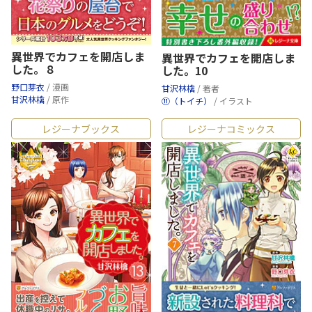
異世界でカフェを開店しま
異世界でカフェを開店しま
した。８
した。10
野口芽衣
/ 漫画
甘沢林檎
/ 著者
甘沢林檎
/ 原作
⑪（トイチ）
/ イラスト
レジーナブックス
レジーナコミックス