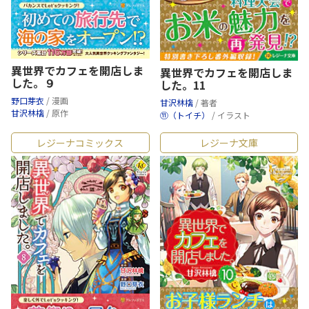
異世界でカフェを開店しま
異世界でカフェを開店しま
した。９
した。11
野口芽衣
/ 漫画
甘沢林檎
/ 著者
甘沢林檎
/ 原作
⑪（トイチ）
/ イラスト
レジーナコミックス
レジーナ文庫