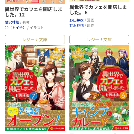
異世界でカフェを開店しま
異世界でカフェを開店しま
した。６
した。12
野口芽衣
/ 漫画
甘沢林檎
/ 著者
甘沢林檎
/ 原作
⑪（トイチ）
/ イラスト
レジーナ文庫
レジーナ文庫