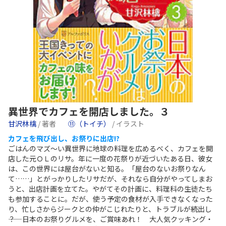
異世界でカフェを開店しました。３
甘沢林檎
/ 著者
⑪（トイチ）
/ イラスト
カフェを飛び出し、お祭りに出店!?
ごはんのマズ～い異世界に地球の料理を広めるべく、カフェを開
店した元ＯＬのリサ。年に一度の花祭りが近づいたある日、彼女
は、この世界には屋台がないと知る。「屋台のないお祭りなん
て……」とがっかりしたリサだが、それなら自分がやってしまお
うと、出店計画を立てた。やがてその計画に、料理科の生徒たち
も参加することに。だが、使う予定の食材が入手できなくなった
り、忙しさからジークとの仲がこじれたりと、トラブルが続出し
――？ 日本のお祭りグルメを、ご賞味あれ！ 大人気クッキング・