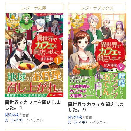
レジーナ文庫
レジーナブックス
異世界でカフェを開店しま
異世界でカフェを開店しま
した。１
した。９
甘沢林檎
/ 著者
甘沢林檎
/ 著者
⑪（トイチ）
/ イラスト
⑪（トイチ）
/ イラスト