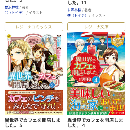
した。11
甘沢林檎
/ 著者
甘沢林檎
/ 著者
⑪（トイチ）
/ イラスト
⑪（トイチ）
/ イラスト
レジーナコミックス
レジーナ文庫
異世界でカフェを開店しま
異世界でカフェを開店しま
した。５
した。４