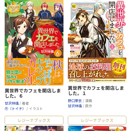
異世界でカフェを開店しま
異世界でカフェを開店しま
した。１
した。６
野口芽衣
/ 漫画
甘沢林檎
/ 著者
甘沢林檎
/ 原作
⑪（トイチ）
/ イラスト
レジーナブックス
レジーナブックス