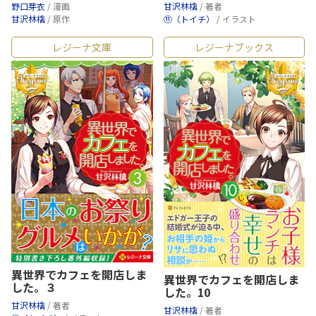
野口芽衣
/ 漫画
甘沢林檎
/ 著者
甘沢林檎
/ 原作
⑪（トイチ）
/ イラスト
レジーナ文庫
レジーナブックス
異世界でカフェを開店しま
異世界でカフェを開店しま
した。３
した。10
甘沢林檎
/ 著者
甘沢林檎
/ 著者