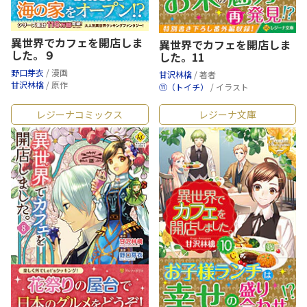
異世界でカフェを開店しま
異世界でカフェを開店しま
した。９
した。11
野口芽衣
/ 漫画
甘沢林檎
/ 著者
甘沢林檎
/ 原作
⑪（トイチ）
/ イラスト
レジーナコミックス
レジーナ文庫