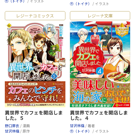
⑪（トイチ）
/ イラスト
⑪（トイチ）
/ イラスト
レジーナコミックス
レジーナ文庫
異世界でカフェを開店しま
異世界でカフェを開店しま
した。５
した。４
野口芽衣
/ 漫画
甘沢林檎
/ 著者
甘沢林檎
/ 原作
⑪（トイチ）
/ イラスト