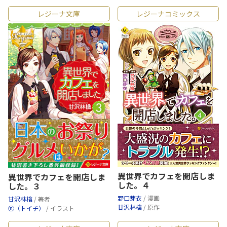
レジーナ文庫
レジーナコミックス
異世界でカフェを開店しま
異世界でカフェを開店しま
した。４
した。３
野口芽衣
/ 漫画
甘沢林檎
/ 著者
甘沢林檎
/ 原作
⑪（トイチ）
/ イラスト