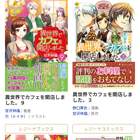
異世界でカフェを開店しま
異世界でカフェを開店しま
した。３
した。９
野口芽衣
/ 漫画
甘沢林檎
/ 著者
甘沢林檎
/ 原作
⑪（トイチ）
/ イラスト
レジーナブックス
レジーナコミックス