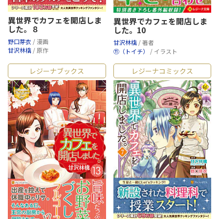
異世界でカフェを開店しま
異世界でカフェを開店しま
した。８
した。10
野口芽衣
/ 漫画
甘沢林檎
/ 著者
甘沢林檎
/ 原作
⑪（トイチ）
/ イラスト
レジーナブックス
レジーナコミックス