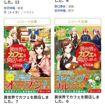
した。６
した。12
野口芽衣
/ 漫画
甘沢林檎
/ 著者
甘沢林檎
/ 原作
⑪（トイチ）
/ イラスト
レジーナ文庫
レジーナ文庫
異世界でカフェを開店しま
異世界でカフェを開店しま
した。６
した。７