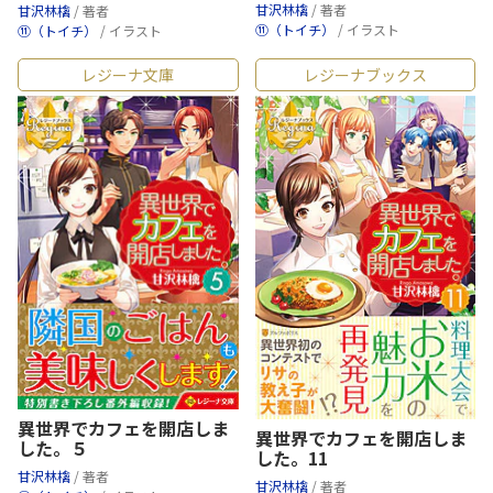
甘沢林檎
/ 著者
甘沢林檎
/ 著者
⑪（トイチ）
/ イラスト
⑪（トイチ）
/ イラスト
レジーナ文庫
レジーナブックス
異世界でカフェを開店しま
異世界でカフェを開店しま
した。５
した。11
甘沢林檎
/ 著者
甘沢林檎
/ 著者