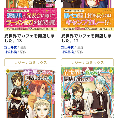
異世界でカフェを開店しま
異世界でカフェを開店しま
した。13
した。12
野口芽衣
/ 漫画
野口芽衣
/ 漫画
甘沢林檎
/ 原作
甘沢林檎
/ 原作
レジーナコミックス
レジーナコミックス