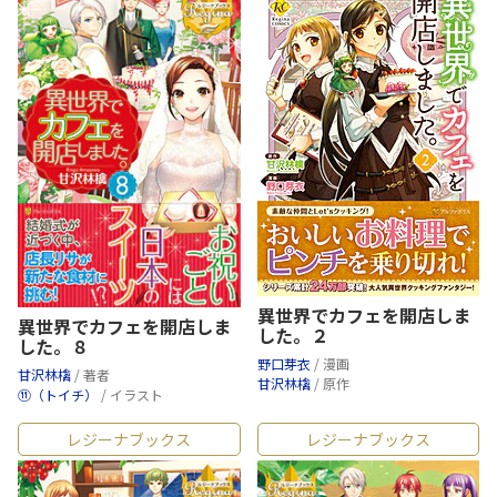
異世界でカフェを開店しま
異世界でカフェを開店しま
した。２
した。８
野口芽衣
/ 漫画
甘沢林檎
/ 著者
甘沢林檎
/ 原作
⑪（トイチ）
/ イラスト
レジーナブックス
レジーナブックス