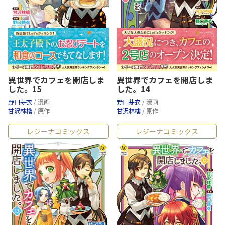
異世界でカフェを開店しま
異世界でカフェを開店しま
した。15
した。14
野口芽衣
/ 漫画
野口芽衣
/ 漫画
甘沢林檎
/ 原作
甘沢林檎
/ 原作
レジーナコミックス
レジーナコミックス