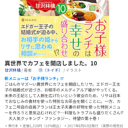
異世界でカフェを開店しました。10
甘沢林檎
/ 著者
⑪（トイチ）
/ イラスト
新メニューは「お子様ランチ」!?
ごはんのマズ～い異世界にカフェを開店したリサ。エドガー王太
子の結婚式が近づき、お相手のメルディアルア姫がやってくる。
未来の王妃として人脈を広げたいという彼女のため、リサは日本
でおなじみの食材を使った特別なお茶会を開くことに。一方、カ
フェ二号店の店長アランは王太子夫妻の好物を使った特別メニュ
ーを作ろうと意気込むけれど――？ 料理もトラブルも盛りだくさん!?
大人気クッキング・ファンタジー、待望の第十巻！
▪単行本 ▪定価1,320円（10%税込） ▪2017年8月03日発行 （実際の発売日