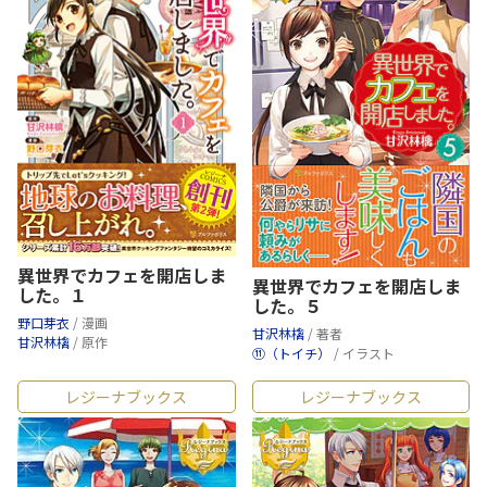
異世界でカフェを開店しま
異世界でカフェを開店しま
した。１
した。５
野口芽衣
/ 漫画
甘沢林檎
/ 著者
甘沢林檎
/ 原作
⑪（トイチ）
/ イラスト
レジーナブックス
レジーナブックス