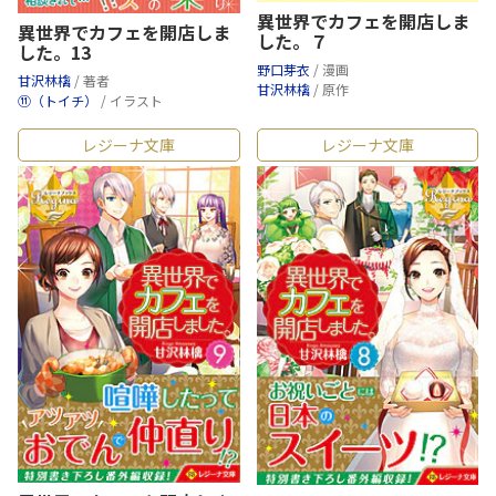
異世界でカフェを開店しま
異世界でカフェを開店しま
した。７
した。13
野口芽衣
/ 漫画
甘沢林檎
/ 著者
甘沢林檎
/ 原作
⑪（トイチ）
/ イラスト
レジーナ文庫
レジーナ文庫