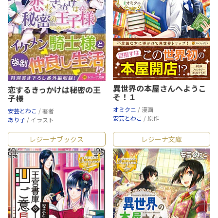
異世界の本屋さんへようこ
恋するきっかけは秘密の王
そ！１
子様
オミクニ
/ 漫画
安芸とわこ
/ 著者
安芸とわこ
/ 原作
あり子
/ イラスト
レジーナブックス
レジーナ文庫