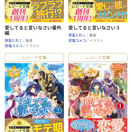
愛してると言いなさい番外
愛してると言いなさい３
編
安芸とわこ
/ 著者
安芸とわこ
/ 著者
甘塩コメコ
/ イラスト
甘塩コメコ
/ イラスト
レジーナ文庫
レジーナ文庫