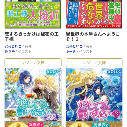
恋するきっかけは秘密の王
異世界の本屋さんへようこ
子様
そ！３
安芸とわこ
/ 著者
安芸とわこ
/ 著者
あり子
/ イラスト
ふーみ
/ イラスト
レジーナ文庫
レジーナ文庫