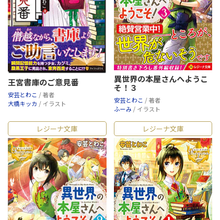
異世界の本屋さんへようこ
王宮書庫のご意見番
そ！３
安芸とわこ
/ 著者
安芸とわこ
/ 著者
大橋キッカ
/ イラスト
ふーみ
/ イラスト
レジーナ文庫
レジーナ文庫