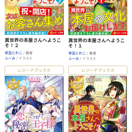
異世界の本屋さんへようこ
異世界の本屋さんへようこ
そ！２
そ！１
安芸とわこ
/ 著者
安芸とわこ
/ 著者
ふーみ
/ イラスト
ふーみ
/ イラスト
レジーナブックス
レジーナブックス