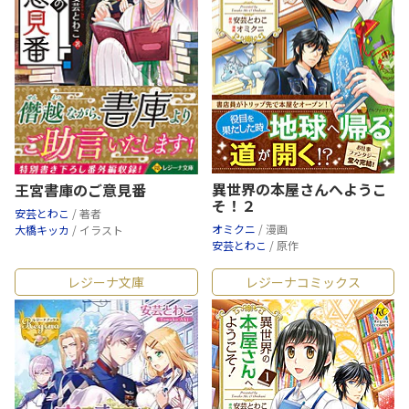
異世界の本屋さんへようこ
王宮書庫のご意見番
そ！２
安芸とわこ
/ 著者
オミクニ
/ 漫画
大橋キッカ
/ イラスト
安芸とわこ
/ 原作
レジーナ文庫
レジーナコミックス