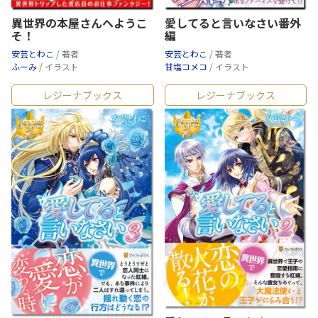
異世界の本屋さんへようこ
愛してると言いなさい番外
そ！
編
安芸とわこ
/ 著者
安芸とわこ
/ 著者
ふーみ
/ イラスト
甘塩コメコ
/ イラスト
レジーナブックス
レジーナブックス