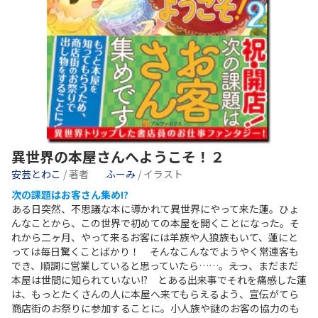
異世界の本屋さんへようこそ！２
安芸とわこ
/ 著者
ふーみ
/ イラスト
次の課題はお客さん集め!?
ある日突然、不思議な本に導かれて異世界にやって来た蓮。ひょ
んなことから、この世界で初めての本屋を開くことになった。そ
れから二ヶ月、やって来るお客には羊族や人狼族もいて、蓮にと
っては毎日驚くことばかり！ そんなこんなでようやく常連客も
でき、順調に営業していると思っていたら……。――えっ、まだまだ
本屋は世間に知られていない!? とある出来事でそれを痛感した蓮
は、もっとたくさんの人に本屋へ来てもらえるよう、宣伝がてら
商店街のお祭りに参加することに。小人族や謎のお客の協力のも