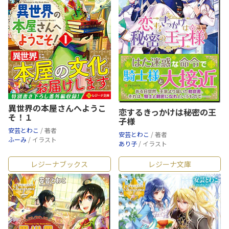
異世界の本屋さんへようこ
恋するきっかけは秘密の王
そ！１
子様
安芸とわこ
/ 著者
安芸とわこ
/ 著者
ふーみ
/ イラスト
あり子
/ イラスト
レジーナブックス
レジーナ文庫