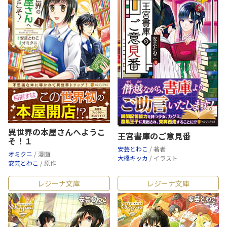
異世界の本屋さんへようこ
王宮書庫のご意見番
そ！１
安芸とわこ
/ 著者
オミクニ
/ 漫画
大橋キッカ
/ イラスト
安芸とわこ
/ 原作
レジーナ文庫
レジーナ文庫