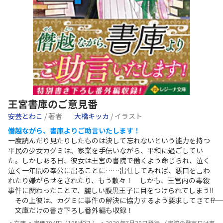
王宮書庫のご意見番
安芸とわこ
/ 著者
大橋キッカ
/ イラスト
僭越ながら、書庫よりご助言いたします！
一度読んだり見たりしたものは決して忘れないという能力を持つ
平民の少女カグミは、家業を手伝いながら、平和に過ごしてい
た。しかしある日、彼女は王宮の書院で働くよう命じられ、泣く
泣く一年間の奉公に出ることに……出仕してみれば、悪口を言わ
れたり嫌がらせをされたり、もう散々！ しかも、王宮内の毒殺
事件に関わったことで、麗しい腹黒王子に目をつけられてしまう!!
その上彼は、カグミに事件の解決に協力するよう要求してきて――!?
文庫だけの書き下ろし番外編も収録！
▪文庫 ▪定価704円（10%税込） ▪2020年7月20日発行 （実際の発売日は書