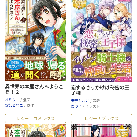
異世界の本屋さんへようこ
恋するきっかけは秘密の王
そ！２
子様
オミクニ
/ 漫画
安芸とわこ
/ 著者
安芸とわこ
/ 原作
あり子
/ イラスト
レジーナコミックス
レジーナブックス