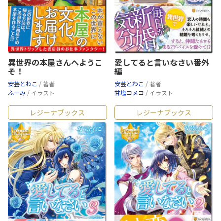
異世界の本屋さんへようこ
愛してると言いなさい番外
そ！
編
安芸とわこ
/ 著者
安芸とわこ
/ 著者
ふーみ
/ イラスト
甘塩コメコ
/ イラスト
レジーナブックス
レジーナブックス