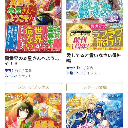
愛してると言いなさい番外
異世界の本屋さんへようこ
編
そ！３
安芸とわこ
/ 著者
安芸とわこ
/ 著者
甘塩コメコ
/ イラスト
ふーみ
/ イラスト
レジーナブックス
レジーナ文庫