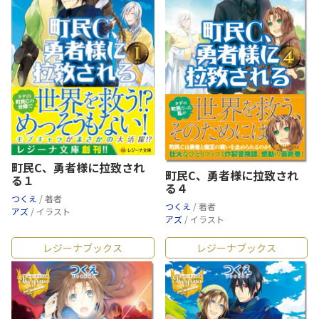
町民C、勇者様に拉致され
町民C、勇者様に拉致され
る１
る４
つくえ
/ 著者
つくえ
/ 著者
アズ
/ イラスト
アズ
/ イラスト
レジーナブックス
レジーナブックス