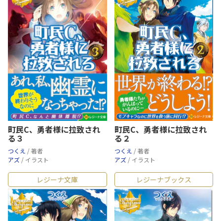
町民C、勇者様に拉致され
町民C、勇者様に拉致され
る３
る２
つくえ
/ 著者
つくえ
/ 著者
アズ
/ イラスト
アズ
/ イラスト
レジーナ文庫
レジーナブックス