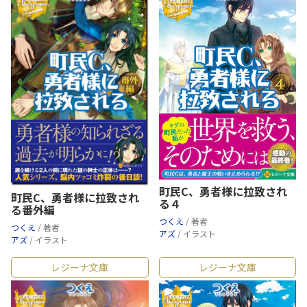
町民C、勇者様に拉致され
町民C、勇者様に拉致され
る４
る番外編
つくえ
/ 著者
つくえ
/ 著者
アズ
/ イラスト
アズ
/ イラスト
レジーナ文庫
レジーナ文庫