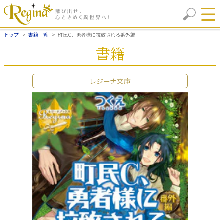
トップ
書籍一覧
町民C、勇者様に拉致される番外編
書籍
レジーナ文庫