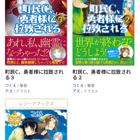
町民C、勇者様に拉致され
町民C、勇者様に拉致され
る３
る２
つくえ
/ 著者
つくえ
/ 著者
アズ
/ イラスト
アズ
/ イラスト
レジーナブックス