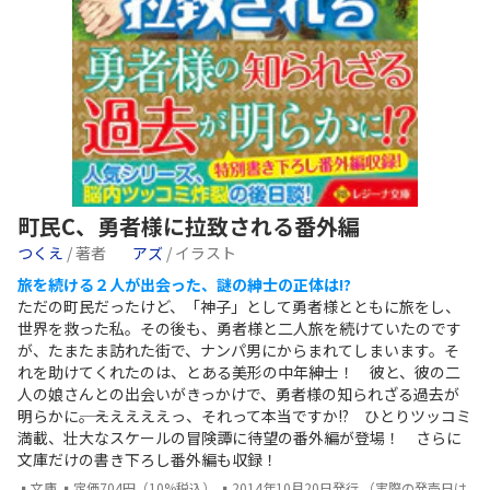
町民C、勇者様に拉致される番外編
つくえ
/ 著者
アズ
/ イラスト
旅を続ける２人が出会った、謎の紳士の正体は!?
ただの町民だったけど、「神子」として勇者様とともに旅をし、
世界を救った私。その後も、勇者様と二人旅を続けていたのです
が、たまたま訪れた街で、ナンパ男にからまれてしまいます。そ
れを助けてくれたのは、とある美形の中年紳士！ 彼と、彼の二
人の娘さんとの出会いがきっかけで、勇者様の知られざる過去が
明らかに――。えええええっ、それって本当ですか!? ひとりツッコミ
満載、壮大なスケールの冒険譚に待望の番外編が登場！ さらに
文庫だけの書き下ろし番外編も収録！
▪文庫 ▪定価704円（10%税込） ▪2014年10月20日発行 （実際の発売日は