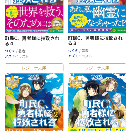
町民C、勇者様に拉致され
町民C、勇者様に拉致され
る３
る４
つくえ
/ 著者
つくえ
/ 著者
アズ
/ イラスト
アズ
/ イラスト
レジーナ文庫
レジーナ文庫