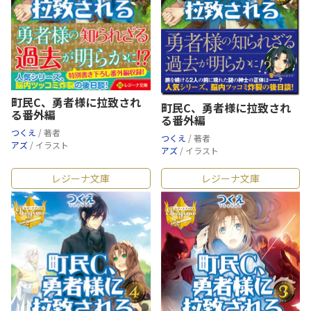
町民C、勇者様に拉致され
町民C、勇者様に拉致され
る番外編
る番外編
つくえ
/ 著者
つくえ
/ 著者
アズ
/ イラスト
アズ
/ イラスト
レジーナ文庫
レジーナ文庫