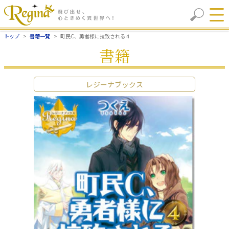
トップ
書籍一覧
町民C、勇者様に拉致される４
書籍
レジーナブックス