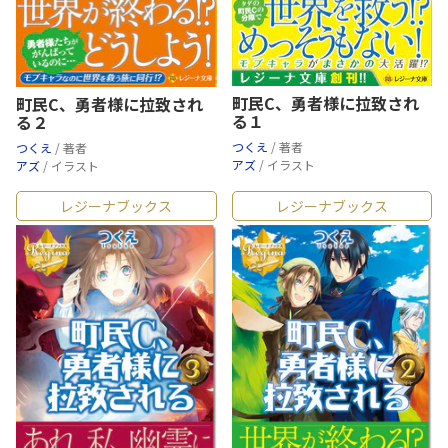
町民C、勇者様に拉致され
町民C、勇者様に拉致され
る１
る２
つくえ
/ 著者
つくえ
/ 著者
アズ
/ イラスト
アズ
/ イラスト
レジーナブックス
レジーナブックス