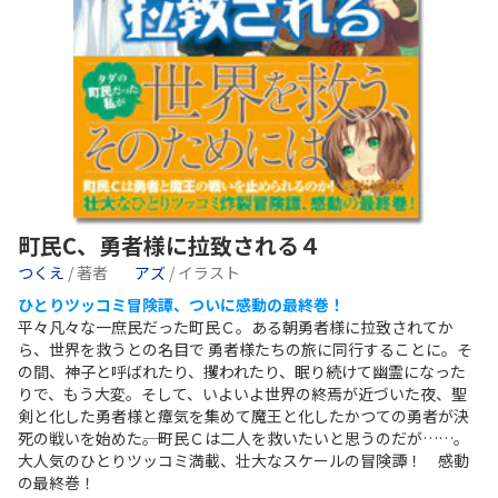
町民C、勇者様に拉致される４
つくえ
/ 著者
アズ
/ イラスト
ひとりツッコミ冒険譚、ついに感動の最終巻！
平々凡々な一庶民だった町民Ｃ。ある朝勇者様に拉致されてか
ら、世界を救うとの名目で 勇者様たちの旅に同行することに。そ
の間、神子と呼ばれたり、攫われたり、眠り続けて幽霊になった
りで、もう大変。そして、いよいよ世界の終焉が近づいた夜、聖
剣と化した勇者様と瘴気を集めて魔王と化したかつての勇者が決
死の戦いを始めた――。町民Ｃは二人を救いたいと思うのだが……。
大人気のひとりツッコミ満載、壮大なスケールの冒険譚！ 感動
の最終巻！