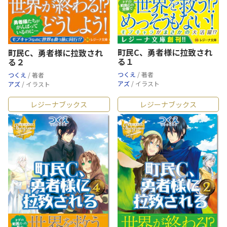
町民C、勇者様に拉致され
町民C、勇者様に拉致され
る１
る２
つくえ
/ 著者
つくえ
/ 著者
アズ
/ イラスト
アズ
/ イラスト
レジーナブックス
レジーナブックス