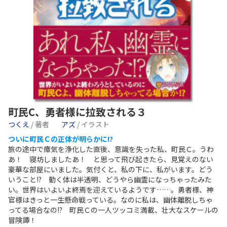
町民C、勇者様に拉致される３
つくえ
/ 著者
アズ
/ イラスト
ついに町民Ｃの正体が明らかに!?
旅の途中で瘴気を浄化した直後、意識を失った私、町民Ｃ。うわ
あ！ 寝坊しましたあ！ と思って飛び起きたら、見覚えのない
豪華な部屋にいました。気付くと、私の下に、私がいます。どう
いうこと!? 動く体は半透明、どうやら幽霊になっちゃったみた
い。世界はいよいよ終焉を迎えているようです……。勇者様、神
官様はきっと一生懸命戦っている。なのに私は、幽体離脱しちゃ
ってる場合なの!? 町民Ｃの一人ツッコミ満載、壮大なスケールの
冒険譚！