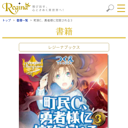
トップ
書籍一覧
町民C、勇者様に拉致される３
書籍
レジーナブックス