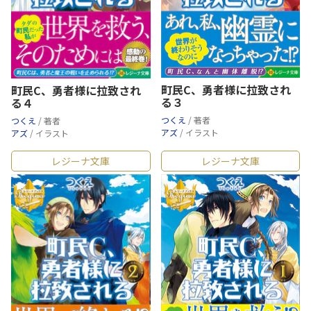
町民C、勇者様に拉致され
町民C、勇者様に拉致され
る３
る４
つくえ
/ 著者
つくえ
/ 著者
アズ
/ イラスト
アズ
/ イラスト
レジーナ文庫
レジーナ文庫