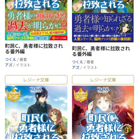
町民C、勇者様に拉致され
町民C、勇者様に拉致され
る番外編
る番外編
つくえ
/ 著者
つくえ
/ 著者
アズ
/ イラスト
アズ
/ イラスト
レジーナ文庫
レジーナ文庫