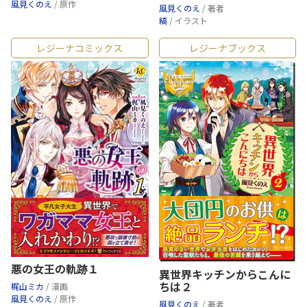
風見くのえ
/ 原作
風見くのえ
/ 著者
縞
/ イラスト
レジーナコミックス
レジーナブックス
悪の女王の軌跡１
異世界キッチンからこんに
ちは２
梶山ミカ
/ 漫画
風見くのえ
/ 原作
風見くのえ
/ 著者