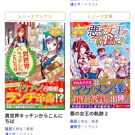
漣ミサ
/ イラスト
レジーナブックス
レジーナ文庫
悪の女王の軌跡２
異世界キッチンからこんに
ちは
風見くのえ
/ 著者
瀧順子
/ イラスト
風見くのえ
/ 著者
漣ミサ
/ イラスト