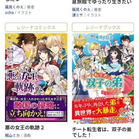
泉旅館でゆったり生きたい
風見くのえ
/ 著者
風見くのえ
/ 著者
ocha
/ イラスト
漣ミサ
/ イラスト
レジーナコミックス
レジーナブックス
悪の女王の軌跡２
チート転生者は、双子の弟
でした！
梶山ミカ
/ 漫画