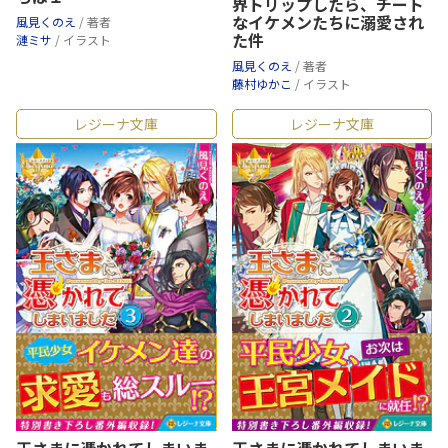
界トリップしたら、チート
なイケメンたちに溺愛され
風見くのえ
/ 著者
た件
漣ミサ
/ イラスト
風見くのえ
/ 著者
藤村ゆかこ
/ イラスト
レジーナ文庫
レジーナ文庫
王さまに憑かれてしまいま
王さまに憑かれてしまいま