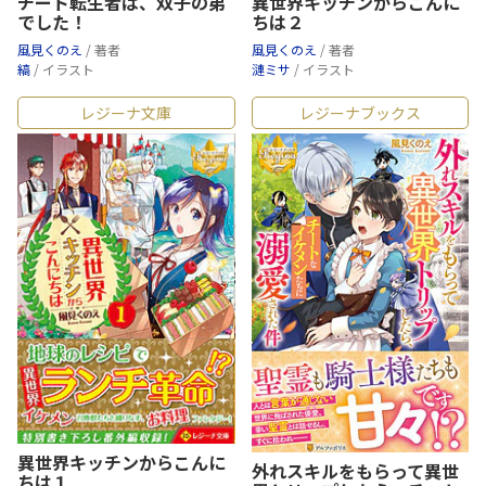
チート転生者は、双子の弟
異世界キッチンからこんに
でした！
ちは２
風見くのえ
/ 著者
風見くのえ
/ 著者
縞
/ イラスト
漣ミサ
/ イラスト
レジーナ文庫
レジーナブックス
異世界キッチンからこんに
外れスキルをもらって異世
ちは１