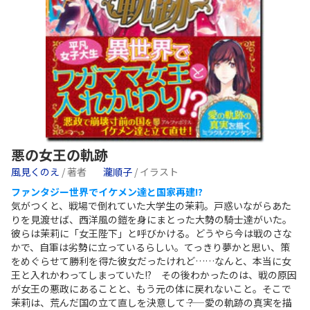
悪の女王の軌跡
風見くのえ
/ 著者
瀧順子
/ イラスト
ファンタジー世界でイケメン達と国家再建!?
気がつくと、戦場で倒れていた大学生の茉莉。戸惑いながらあた
りを見渡せば、西洋風の鎧を身にまとった大勢の騎士達がいた。
彼らは茉莉に「女王陛下」と呼びかける。どうやら今は戦のさな
かで、自軍は劣勢に立っているらしい。てっきり夢かと思い、策
をめぐらせて勝利を得た彼女だったけれど……なんと、本当に女
王と入れかわってしまっていた!? その後わかったのは、戦の原因
が女王の悪政にあることと、もう元の体に戻れないこと。そこで
茉莉は、荒んだ国の立て直しを決意して――？ 愛の軌跡の真実を描