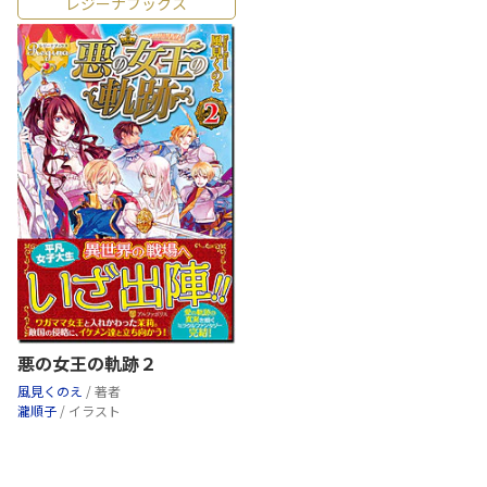
レジーナブックス
悪の女王の軌跡２
風見くのえ
/ 著者
瀧順子
/ イラスト