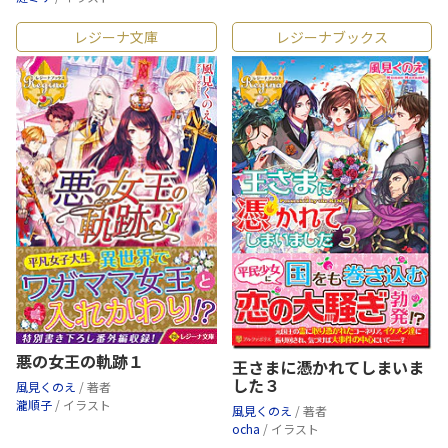
レジーナ文庫
レジーナブックス
悪の女王の軌跡１
王さまに憑かれてしまいま
した３
風見くのえ
/ 著者
瀧順子
/ イラスト
風見くのえ
/ 著者
ocha
/ イラスト