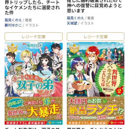
界トリップしたら、チート
神への復讐に目覚めようと
なイケメンたちに溺愛され
思います
た件
風見くのえ
/ 著者
風見くのえ
/ 著者
天城望
/ イラスト
藤村ゆかこ
/ イラスト
レジーナ文庫
レジーナ文庫