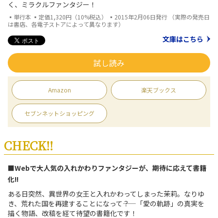
く、ミラクルファンタジー！
▪単行本 ▪定価1,320円（10%税込） ▪2015年2月06日発行 （実際の発売日
は書店、各電子ストアによって異なります）
文庫はこちら
試し読み
Amazon
楽天ブックス
セブンネットショッピング
CHECK!!
■Webで大人気の入れかわりファンタジーが、期待に応えて書籍
化!!
ある日突然、異世界の女王と入れかわってしまった茉莉。なりゆ
き、荒れた国を再建することになって――？ 「愛の軌跡」の真実を
描く物語、改稿を経て待望の書籍化です！