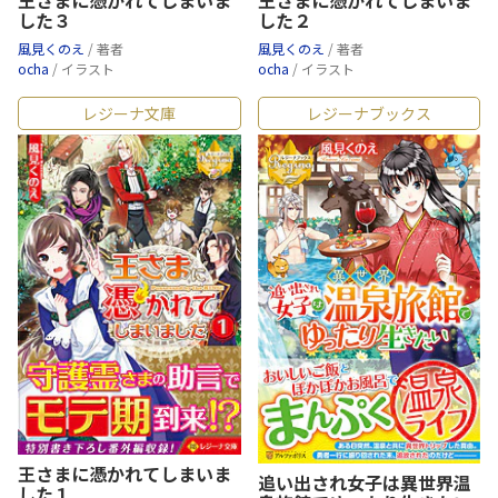
した３
した２
風見くのえ
/ 著者
風見くのえ
/ 著者
ocha
/ イラスト
ocha
/ イラスト
レジーナ文庫
レジーナブックス
王さまに憑かれてしまいま
追い出され女子は異世界温
した１