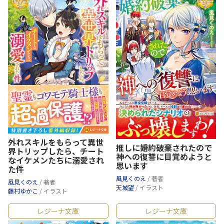
外れスキルをもらって異世
推しに婚約破棄されたので
界トリップしたら、チート
神への復讐に目覚めようと
なイケメンたちに溺愛され
思います
た件
風見くのえ
/ 著者
風見くのえ
/ 著者
天城望
/ イラスト
藤村ゆかこ
/ イラスト
レジーナ文庫
レジーナ文庫