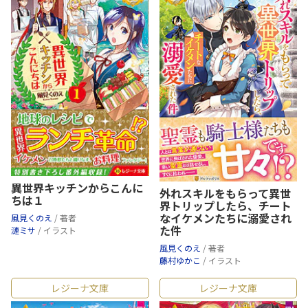
異世界キッチンからこんに
外れスキルをもらって異世
ちは１
界トリップしたら、チート
なイケメンたちに溺愛され
風見くのえ
/ 著者
た件
漣ミサ
/ イラスト
風見くのえ
/ 著者
藤村ゆかこ
/ イラスト
レジーナ文庫
レジーナ文庫