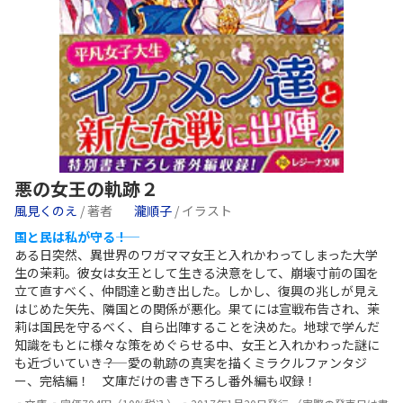
悪の女王の軌跡２
風見くのえ
/ 著者
瀧順子
/ イラスト
国と民は私が守る――！
ある日突然、異世界のワガママ女王と入れかわってしまった大学
生の茉莉。彼女は女王として生きる決意をして、崩壊寸前の国を
立て直すべく、仲間達と動き出した。しかし、復興の兆しが見え
はじめた矢先、隣国との関係が悪化。果てには宣戦布告され、茉
莉は国民を守るべく、自ら出陣することを決めた。地球で学んだ
知識をもとに様々な策をめぐらせる中、女王と入れかわった謎に
も近づいていき――？ 愛の軌跡の真実を描くミラクルファンタジ
ー、完結編！ 文庫だけの書き下ろし番外編も収録！