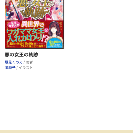
悪の女王の軌跡
風見くのえ
/ 著者
瀧順子
/ イラスト