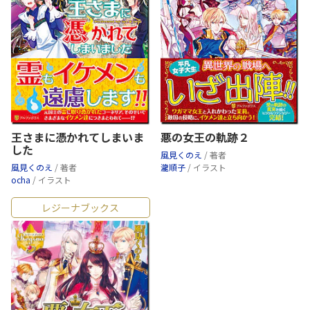
王さまに憑かれてしまいま
悪の女王の軌跡２
した
風見くのえ
/ 著者
風見くのえ
/ 著者
瀧順子
/ イラスト
ocha
/ イラスト
レジーナブックス