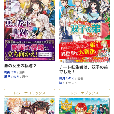
悪の女王の軌跡２
チート転生者は、双子の弟
でした！
梶山ミカ
/ 漫画
風見くのえ
/ 原作
風見くのえ
/ 著者
縞
/ イラスト
レジーナコミックス
レジーナブックス