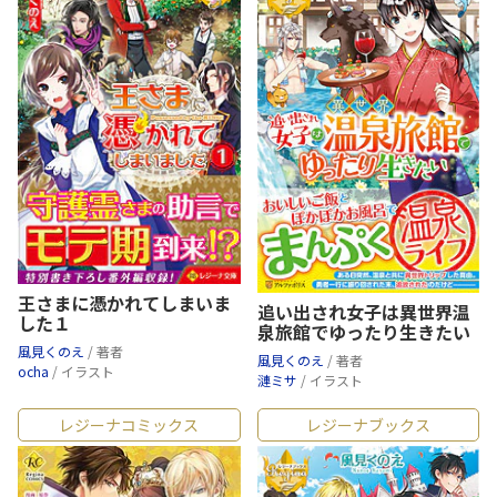
王さまに憑かれてしまいま
追い出され女子は異世界温
した１
泉旅館でゆったり生きたい
風見くのえ
/ 著者
風見くのえ
/ 著者
ocha
/ イラスト
漣ミサ
/ イラスト
レジーナコミックス
レジーナブックス