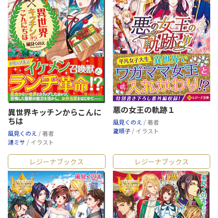
悪の女王の軌跡１
異世界キッチンからこんに
ちは
風見くのえ
/ 著者
瀧順子
/ イラスト
風見くのえ
/ 著者
漣ミサ
/ イラスト
レジーナブックス
レジーナブックス