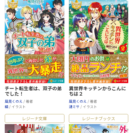
チート転生者は、双子の弟
異世界キッチンからこんに
でした！
ちは２
風見くのえ
/ 著者
風見くのえ
/ 著者
縞
/ イラスト
漣ミサ
/ イラスト
レジーナ文庫
レジーナブックス