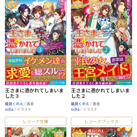
王さまに憑かれてしまいま
王さまに憑かれてしまいま
した３
した２
風見くのえ
/ 著者
風見くのえ
/ 著者
ocha
/ イラスト
ocha
/ イラスト
レジーナ文庫
レジーナブックス