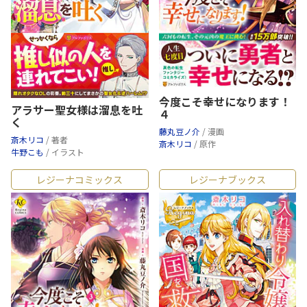
今度こそ幸せになります！
アラサー聖女様は溜息を吐
４
く
藤丸豆ノ介
/ 漫画
斎木リコ
/ 著者
斎木リコ
/ 原作
牛野こも
/ イラスト
レジーナコミックス
レジーナブックス