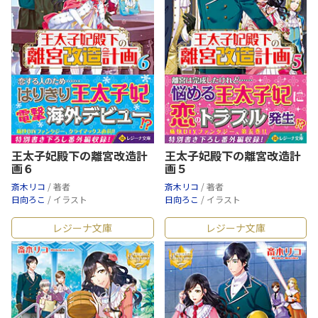
王太子妃殿下の離宮改造計
王太子妃殿下の離宮改造計
画６
画５
斎木リコ
/ 著者
斎木リコ
/ 著者
日向ろこ
/ イラスト
日向ろこ
/ イラスト
レジーナ文庫
レジーナ文庫