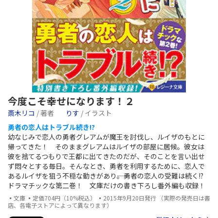
今度こそ幸せになります！２
斎木リコ
/ 著者
りす
/ イラスト
勇者の恋人はトラブル続き!?
幼なじみで恋人の勇者グレアムが魔王を討伐し、ルイザのもとに
帰ってきた！ そのままグレアムはルイザの部屋に居候。彼女は
彼を捨てるつもりで王都に出てきたのだが、そのことを言い出せ
ず悶々とする毎日。そんなとき、勇者を利用するために、恋人で
あるルイザを狙う不穏な動きがあり――。勇者の恋人の受難は続く!?
ドラマチックな第二巻！ 文庫だけの書き下ろし番外編も収録！
▪文庫 ▪定価704円（10%税込） ▪2015年9月20日発行 （実際の発売日は書
店、各電子ストアによって異なります）