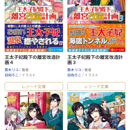
王太子妃殿下の離宮改造計
王太子妃殿下の離宮改造計
画４
画３
斎木リコ
/ 著者
斎木リコ
/ 著者
日向ろこ
/ イラスト
日向ろこ
/ イラスト
レジーナ文庫
レジーナ文庫