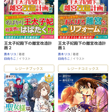
王太子妃殿下の離宮改造計
王太子妃殿下の離宮改造計
画２
画１
斎木リコ
/ 著者
斎木リコ
/ 著者
日向ろこ
/ イラスト
日向ろこ
/ イラスト
レジーナブックス
レジーナコミックス