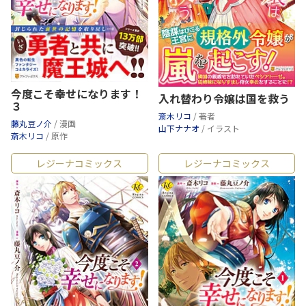
今度こそ幸せになります！
入れ替わり令嬢は国を救う
３
斎木リコ
/ 著者
藤丸豆ノ介
/ 漫画
山下ナナオ
/ イラスト
斎木リコ
/ 原作
レジーナコミックス
レジーナコミックス