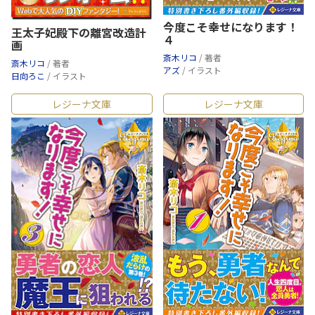
今度こそ幸せになります！
王太子妃殿下の離宮改造計
４
画
斎木リコ
/ 著者
斎木リコ
/ 著者
アズ
/ イラスト
日向ろこ
/ イラスト
レジーナ文庫
レジーナ文庫