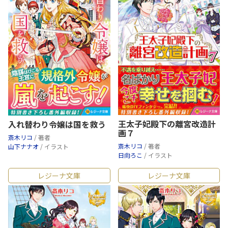
王太子妃殿下の離宮改造計
入れ替わり令嬢は国を救う
画７
斎木リコ
/ 著者
斎木リコ
/ 著者
山下ナナオ
/ イラスト
日向ろこ
/ イラスト
レジーナ文庫
レジーナ文庫