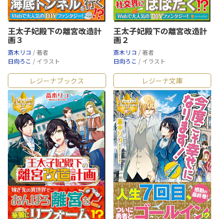
王太子妃殿下の離宮改造計
王太子妃殿下の離宮改造計
画３
画２
斎木リコ
/ 著者
斎木リコ
/ 著者
日向ろこ
/ イラスト
日向ろこ
/ イラスト
レジーナブックス
レジーナ文庫