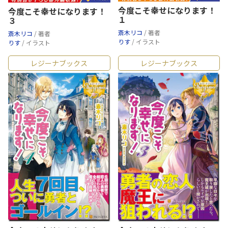
今度こそ幸せになります！
今度こそ幸せになります！
１
３
斎木リコ
/ 著者
斎木リコ
/ 著者
りす
/ イラスト
りす
/ イラスト
レジーナブックス
レジーナブックス