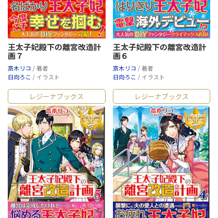
王太子妃殿下の離宮改造計
王太子妃殿下の離宮改造計
画７
画６
斎木リコ
/ 著者
斎木リコ
/ 著者
日向ろこ
/ イラスト
日向ろこ
/ イラスト
レジーナブックス
レジーナブックス