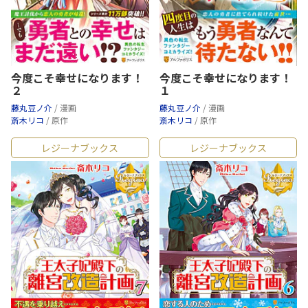
今度こそ幸せになります！
今度こそ幸せになります！
２
１
藤丸豆ノ介
/ 漫画
藤丸豆ノ介
/ 漫画
斎木リコ
/ 原作
斎木リコ
/ 原作
レジーナブックス
レジーナブックス