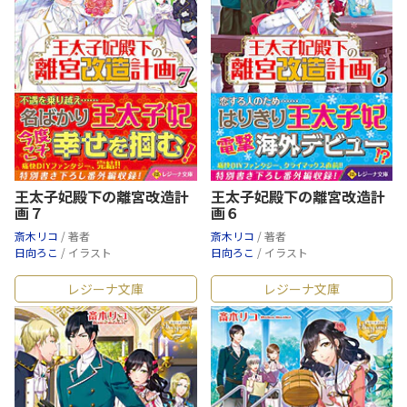
王太子妃殿下の離宮改造計
王太子妃殿下の離宮改造計
画７
画６
斎木リコ
/ 著者
斎木リコ
/ 著者
日向ろこ
/ イラスト
日向ろこ
/ イラスト
レジーナ文庫
レジーナ文庫