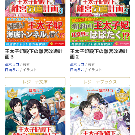
王太子妃殿下の離宮改造計
王太子妃殿下の離宮改造計
画３
画２
斎木リコ
/ 著者
斎木リコ
/ 著者
日向ろこ
/ イラスト
日向ろこ
/ イラスト
レジーナ文庫
レジーナブックス