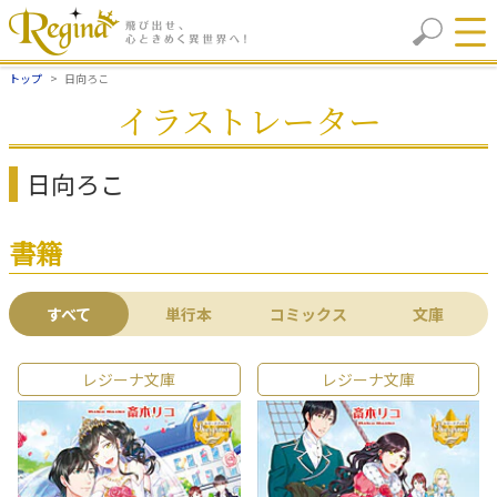
トップ
日向ろこ
イラストレーター
日向ろこ
書籍
すべて
単行本
コミックス
文庫
レジーナ文庫
レジーナ文庫