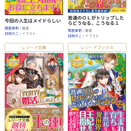
普通のＯＬがトリップした
今回の人生はメイドらしい
らどうなる、こうなる１
雨宮茉莉
/ 著者
雨宮茉莉
/ 著者
日向ろこ
/ イラスト
日向ろこ
/ イラスト
レジーナ文庫
レジーナブックス