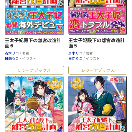
王太子妃殿下の離宮改造計
王太子妃殿下の離宮改造計
画６
画５
斎木リコ
/ 著者
斎木リコ
/ 著者
日向ろこ
/ イラスト
日向ろこ
/ イラスト
レジーナブックス
レジーナブックス