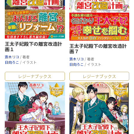
王太子妃殿下の離宮改造計
王太子妃殿下の離宮改造計
画１
画７
斎木リコ
/ 著者
斎木リコ
/ 著者
日向ろこ
/ イラスト
日向ろこ
/ イラスト
レジーナブックス
レジーナブックス