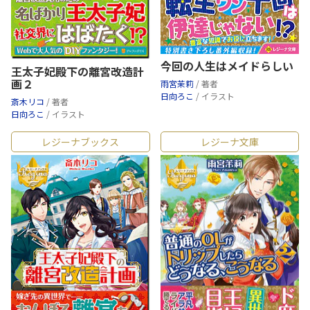
今回の人生はメイドらしい
王太子妃殿下の離宮改造計
画２
雨宮茉莉
/ 著者
日向ろこ
/ イラスト
斎木リコ
/ 著者
日向ろこ
/ イラスト
レジーナブックス
レジーナ文庫