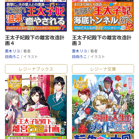
王太子妃殿下の離宮改造計
王太子妃殿下の離宮改造計
画４
画３
斎木リコ
/ 著者
斎木リコ
/ 著者
日向ろこ
/ イラスト
日向ろこ
/ イラスト
レジーナブックス
レジーナ文庫