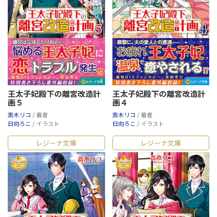
王太子妃殿下の離宮改造計
王太子妃殿下の離宮改造計
画５
画４
斎木リコ
/ 著者
斎木リコ
/ 著者
日向ろこ
/ イラスト
日向ろこ
/ イラスト
レジーナ文庫
レジーナ文庫