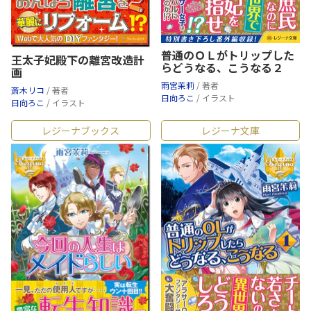
普通のＯＬがトリップした
王太子妃殿下の離宮改造計
らどうなる、こうなる２
画
雨宮茉莉
/ 著者
斎木リコ
/ 著者
日向ろこ
/ イラスト
日向ろこ
/ イラスト
レジーナブックス
レジーナ文庫