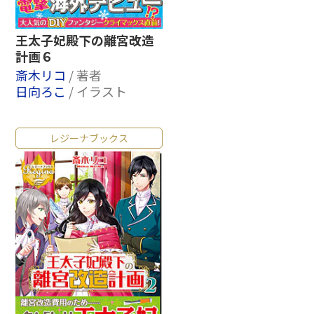
王太子妃殿下の離宮改造
計画６
斎木リコ
/ 著者
日向ろこ
/ イラスト
レジーナブックス