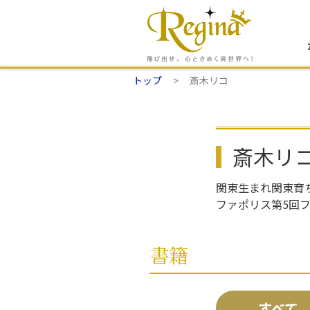
トップ
斎木リコ
斎木リ
関東生まれ関東育ち
ファポリス第5回
書籍
すべて