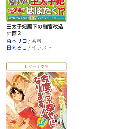
王太子妃殿下の離宮改造
計画２
斎木リコ
/ 著者
日向ろこ
/ イラスト
レジーナ文庫