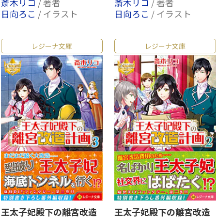
斎木リコ
/ 著者
斎木リコ
/ 著者
日向ろこ
/ イラスト
日向ろこ
/ イラスト
レジーナ文庫
レジーナ文庫
王太子妃殿下の離宮改造
王太子妃殿下の離宮改造