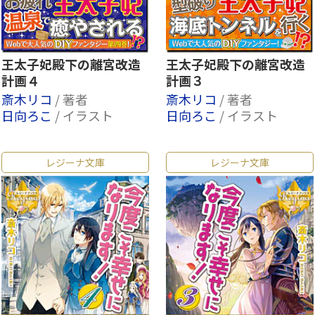
王太子妃殿下の離宮改造
王太子妃殿下の離宮改造
計画４
計画３
斎木リコ
/ 著者
斎木リコ
/ 著者
日向ろこ
/ イラスト
日向ろこ
/ イラスト
レジーナ文庫
レジーナ文庫