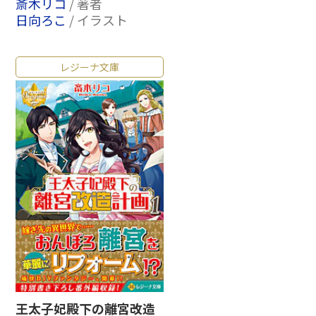
斎木リコ
/ 著者
日向ろこ
/ イラスト
レジーナ文庫
王太子妃殿下の離宮改造