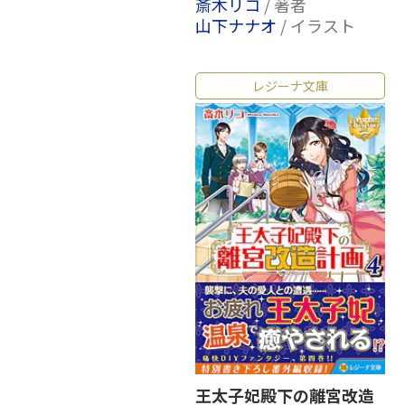
斎木リコ
/ 著者
山下ナナオ
/ イラスト
レジーナ文庫
王太子妃殿下の離宮改造