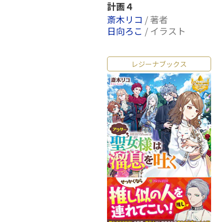
計画４
斎木リコ
/ 著者
日向ろこ
/ イラスト
レジーナブックス