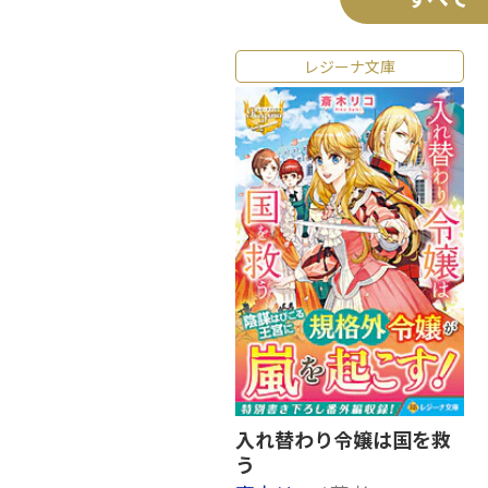
レジーナ文庫
入れ替わり令嬢は国を救
う