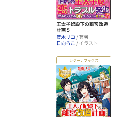
王太子妃殿下の離宮改造
計画５
斎木リコ
/ 著者
日向ろこ
/ イラスト
レジーナブックス