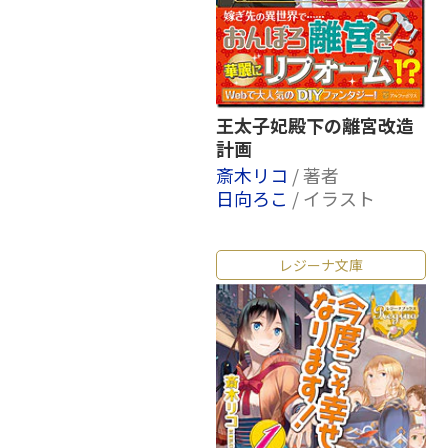
王太子妃殿下の離宮改造
計画
斎木リコ
/ 著者
日向ろこ
/ イラスト
レジーナ文庫