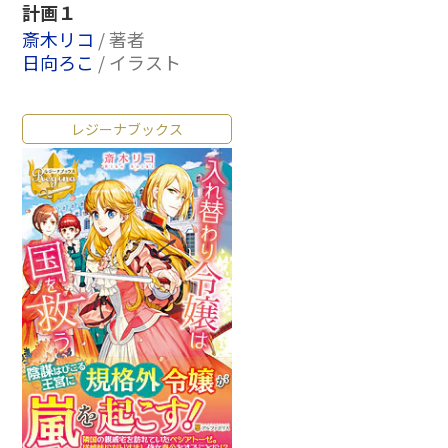
計画１
斎木リコ
/ 著者
日向ろこ
/ イラスト
レジーナブックス