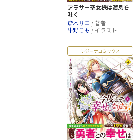
アラサー聖女様は溜息を
吐く
斎木リコ
/ 著者
牛野こも
/ イラスト
レジーナコミックス