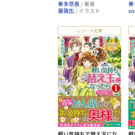
奏多悠香
/ 著者
奏
薔薇缶
/ イラスト
s
レジーナ文庫
軽い気持ちで替え玉にな
軽