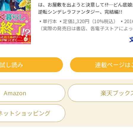
は、お屋敷を出ようと決意して――!? どん底
逆転シンデレラファンタジー、完結編!!
▪単行本 ▪定価1,320円（10%税込） ▪20
（実際の発売日は書店、各電子ストアによっ
試し読み
連載ページは
Amazon
楽天ブック
ネットショッピング