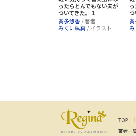
ったらとんでもない夫が
っ
ついてきた。１
つ
奏多悠香
/ 著者
奏
みくに紘真
/ イラスト
み
TOP
著者一