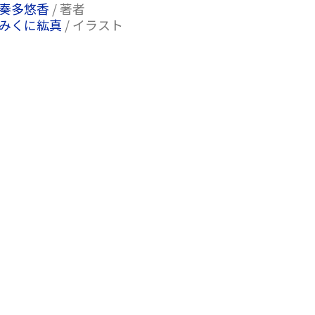
奏多悠香
/ 著者
みくに紘真
/ イラスト