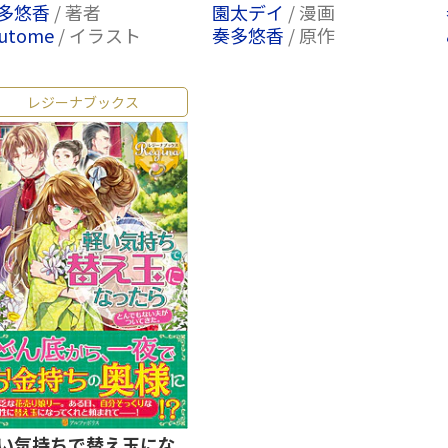
多悠香
/ 著者
園太デイ
/ 漫画
outome
/ イラスト
奏多悠香
/ 原作
レジーナブックス
い気持ちで替え玉にな