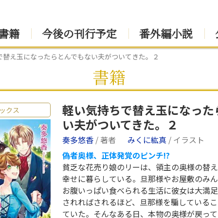
書籍
今後の刊行予定
番外編小説
で替え玉になったらとんでもない夫がついてきた。２
書籍
軽い気持ちで替え玉になった
ックス
い夫がついてきた。２
奏多悠香
/ 著者
みくに紘真
/ イラスト
偽者奥様、正体発覚のピンチ!?
貧乏な花売り娘のリーは、領主の奥様の替え
幸せに暮らしている。旦那様やお屋敷のみん
お腹いっぱい食べられる生活に彼女は大満足
されればされるほど、旦那様を騙しているこ
ていた。そんなある日、本物の奥様が戻って