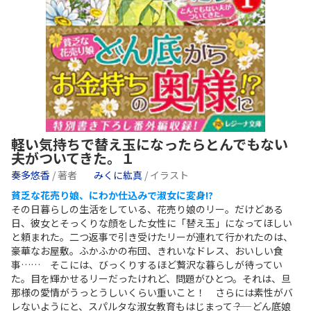
軽い気持ちで替え玉になったらとんでもない
夫がついてきた。１
奏多悠香
/ 著者
みくに紘真
/ イラスト
貧乏な花売り娘、にわか仕込みで淑女に変身!?
その日暮らしの生活をしている、花売り娘のリー。だけどある
日、彼女とそっくりな顔をした女性に「替え玉」になってほしい
と頼まれた。二つ返事で引き受けたリーが連れて行かれたのは、
豪華なお屋敷。ふかふかの布団、きれいなドレス、おいしい食
事…… そこには、びっくりするほど贅沢な暮らしが待ってい
た。目を輝かせるリーだったけれど、問題がひとつ。それは、旦
那様の愛情がうっとうしいくらい重いこと！ さらには素性がバ
レないようにと、スパルタな淑女教育もはじまって――？ どん底娘