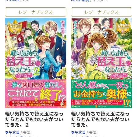
レジーナブックス
レジーナブックス
軽い気持ちで替え玉になっ
軽い気持ちで替え玉になっ
たらとんでもない夫がつい
たらとんでもない夫がつい
てきた。２
てきた。
奏多悠香
/ 著者
奏多悠香
/ 著者