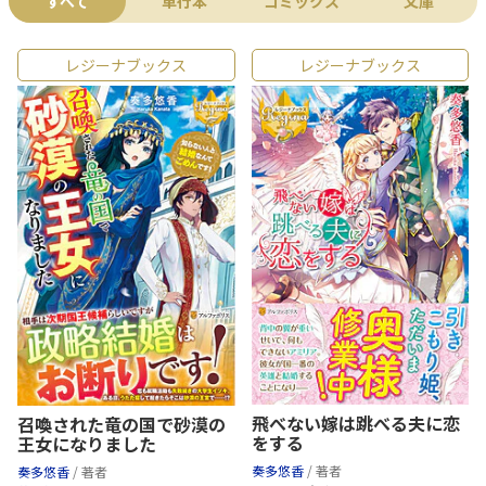
すべて
単行本
コミックス
文庫
レジーナブックス
レジーナブックス
飛べない嫁は跳べる夫に恋
召喚された竜の国で砂漠の
をする
王女になりました
奏多悠香
/ 著者
奏多悠香
/ 著者