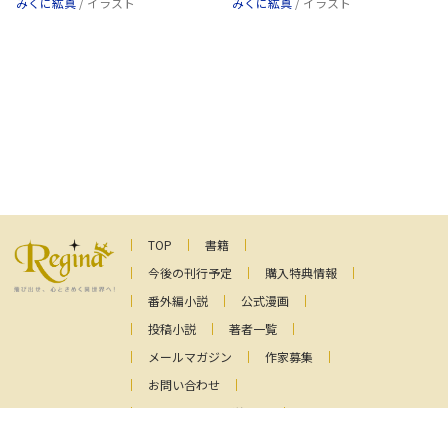
みくに紘真
/ イラスト
みくに紘真
/ イラスト
TOP
書籍
今後の刊行予定
購入特典情報
番外編小説
公式漫画
投稿小説
著者一覧
メールマガジン
作家募集
お問い合わせ
ファンレターの送り先
プライバシーポリシー