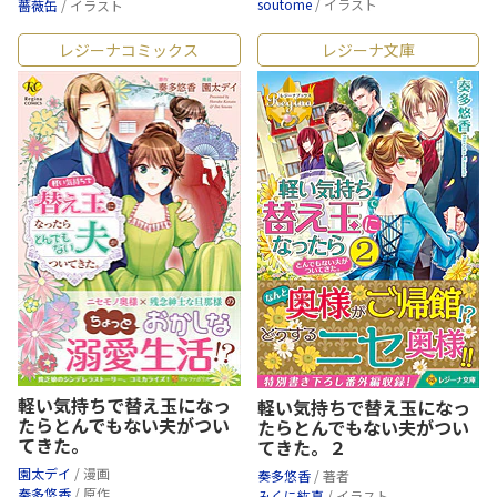
soutome
/ イラスト
薔薇缶
/ イラスト
レジーナコミックス
レジーナ文庫
軽い気持ちで替え玉になっ
軽い気持ちで替え玉になっ
たらとんでもない夫がつい
たらとんでもない夫がつい
てきた。
てきた。２
園太デイ
/ 漫画
奏多悠香
/ 著者
奏多悠香
/ 原作
みくに紘真
/ イラスト