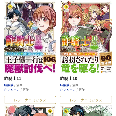
詐騎士11
詐騎士10
麻菜摘
/ 漫画
麻菜摘
/ 漫画
かいとーこ
/ 原作
かいとーこ
/ 原作
レジーナコミックス
レジーナコミックス