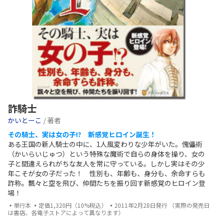
詐騎士
かいとーこ
/ 著者
その騎士、実は女の子!? 新感覚ヒロイン誕生！
ある王国の新人騎士の中に、1人風変わりな少年がいた。傀儡術
（かいらいじゅつ）という特殊な魔術で自らの身体を操り、女の
子と間違えられがちな友人を常に守っている。しかし実はその少
年こそが女の子だった！ 性別も、年齢も、身分も、余命すらも
詐称。飄々と空を飛び、仲間たちを振り回す新感覚のヒロイン登
場！
▪単行本 ▪定価1,320円（10%税込） ▪2011年2月28日発行 （実際の発売日
は書店、各電子ストアによって異なります）