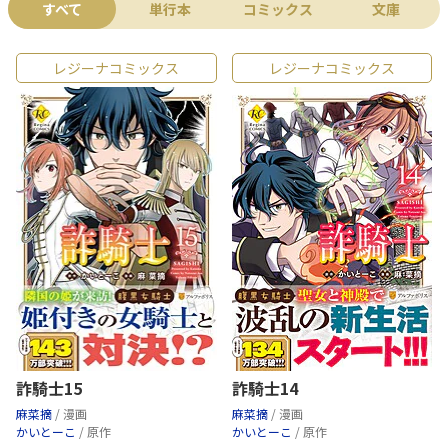
すべて
単行本
コミックス
文庫
レジーナコミックス
レジーナコミックス
詐騎士15
詐騎士14
麻菜摘
/ 漫画
麻菜摘
/ 漫画
かいとーこ
/ 原作
かいとーこ
/ 原作