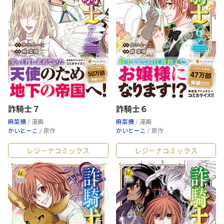
詐騎士７
詐騎士６
麻菜摘
/ 漫画
麻菜摘
/ 漫画
かいとーこ
/ 原作
かいとーこ
/ 原作
レジーナコミックス
レジーナコミックス