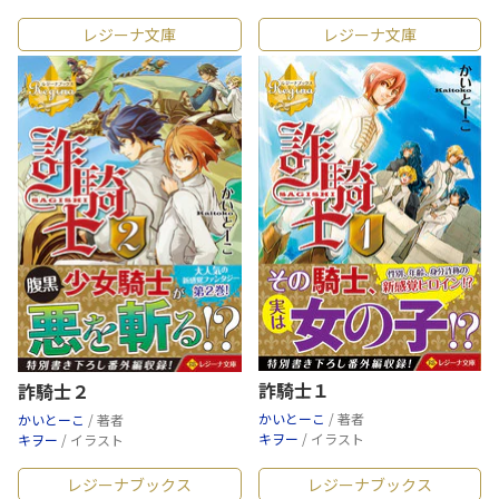
レジーナ文庫
レジーナ文庫
詐騎士１
詐騎士２
かいとーこ
/ 著者
かいとーこ
/ 著者
キヲー
/ イラスト
キヲー
/ イラスト
レジーナブックス
レジーナブックス