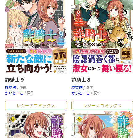
詐騎士９
詐騎士８
麻菜摘
/ 漫画
麻菜摘
/ 漫画
かいとーこ
/ 原作
かいとーこ
/ 原作
レジーナコミックス
レジーナコミックス