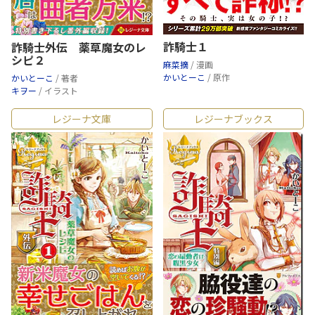
詐騎士１
詐騎士外伝 薬草魔女のレ
シピ２
麻菜摘
/ 漫画
かいとーこ
/ 原作
かいとーこ
/ 著者
キヲー
/ イラスト
レジーナ文庫
レジーナブックス