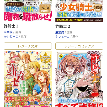
詐騎士３
詐騎士２
麻菜摘
/ 漫画
麻菜摘
/ 漫画
かいとーこ
/ 原作
かいとーこ
/ 原作
レジーナ文庫
レジーナコミックス