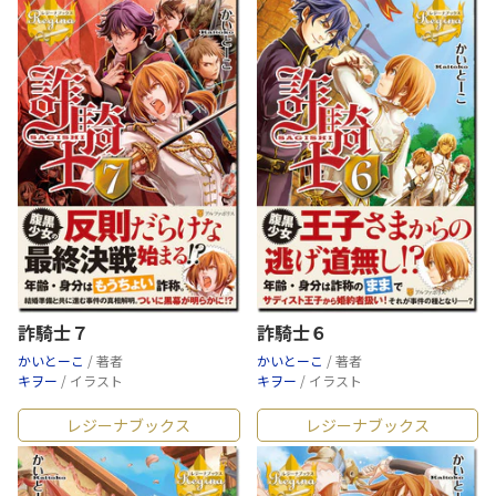
詐騎士７
詐騎士６
かいとーこ
/ 著者
かいとーこ
/ 著者
キヲー
/ イラスト
キヲー
/ イラスト
レジーナブックス
レジーナブックス