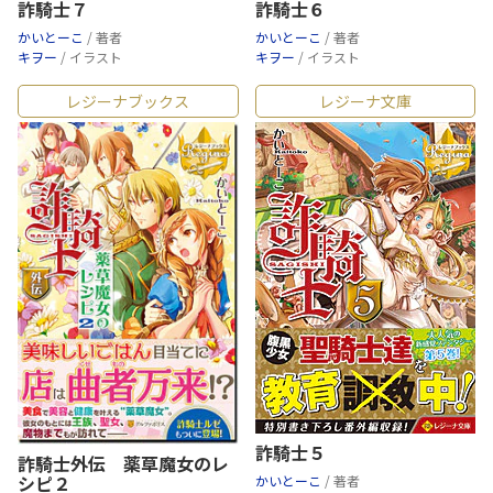
詐騎士７
詐騎士６
かいとーこ
/ 著者
かいとーこ
/ 著者
キヲー
/ イラスト
キヲー
/ イラスト
レジーナブックス
レジーナ文庫
詐騎士５
詐騎士外伝 薬草魔女のレ
シピ２
かいとーこ
/ 著者