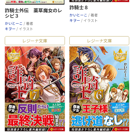
詐騎士８
詐騎士外伝 薬草魔女のレ
シピ３
かいとーこ
/ 著者
キヲー
/ イラスト
かいとーこ
/ 著者
キヲー
/ イラスト
レジーナ文庫
レジーナ文庫