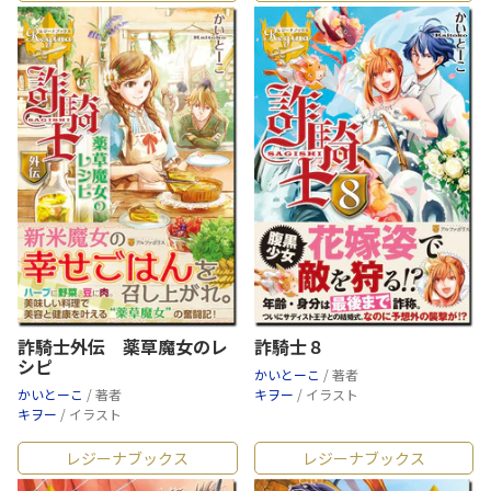
詐騎士外伝 薬草魔女のレ
詐騎士８
シピ
かいとーこ
/ 著者
かいとーこ
/ 著者
キヲー
/ イラスト
キヲー
/ イラスト
レジーナブックス
レジーナブックス