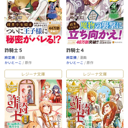
詐騎士５
詐騎士４
麻菜摘
/ 漫画
麻菜摘
/ 漫画
かいとーこ
/ 原作
かいとーこ
/ 原作
レジーナ文庫
レジーナ文庫