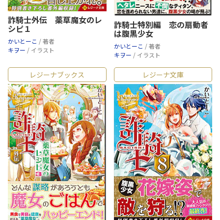
詐騎士外伝 薬草魔女のレ
詐騎士特別編 恋の扇動者
シピ１
は腹黒少女
かいとーこ
/ 著者
かいとーこ
/ 著者
キヲー
/ イラスト
キヲー
/ イラスト
レジーナブックス
レジーナ文庫