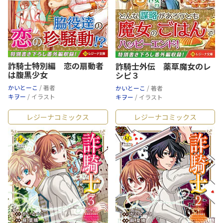
詐騎士特別編 恋の扇動者
詐騎士外伝 薬草魔女のレ
は腹黒少女
シピ３
かいとーこ
/ 著者
かいとーこ
/ 著者
キヲー
/ イラスト
キヲー
/ イラスト
レジーナコミックス
レジーナコミックス