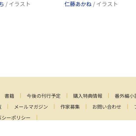
ち
/ イラスト
仁藤あかね
/ イラスト
書籍
今後の刊行予定
購入特典情報
番外編小
覧
メールマガジン
作家募集
お問い合わせ
バシーポリシー
Copyright (C) 2000-2026 AlphaPolis Co.,Ltd. All Rights Reser