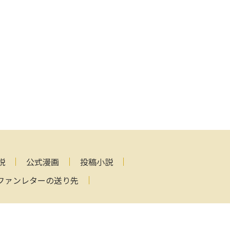
説
公式漫画
投稿小説
ファンレターの送り先
ved.