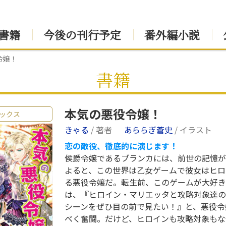
書籍
今後の刊行予定
番外編小説
令嬢！
書籍
本気の悪役令嬢！
ックス
きゃる
/ 著者
あららぎ蒼史
/ イラスト
恋の敵役、徹底的に演じます！
侯爵令嬢であるブランカには、前世の記憶が
よると、この世界は乙女ゲームで彼女はヒロ
る悪役令嬢だ。転生前、このゲームが大好き
は、『ヒロイン・マリエッタと攻略対象達の
シーンをぜひ目の前で見たい！』と、悪役令
べく奮闘。だけど、ヒロインも攻略対象もな