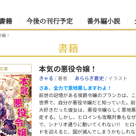
書籍
今後の刊行予定
番外編小説
令嬢！
書籍
本気の悪役令嬢！
文庫
きゃる
/ 著者
あららぎ蒼史
/ イラスト
さあ、全力で意地悪しますわよ！
前世の記憶がある侯爵令嬢のブランカは、こ
世界で、自分が悪役令嬢だと知っていた。前
大好きだった彼女は、悪役令嬢らしく意地悪
走する。しかし、ヒロインも攻略対象もなぜ
で、シナリオ通りに動いてくれない!! ヒ
ドを迎えると、国が滅んでしまうかもしれな