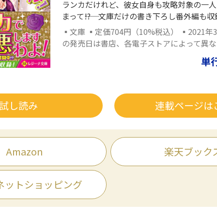
ランカだけれど、彼女自身も攻略対象の一人
まって――!? 文庫だけの書き下ろし番外編も収
▪文庫 ▪定価704円（10%税込） ▪2021年
の発売日は書店、各電子ストアによって異な
単
試し読み
連載ページは
Amazon
楽天ブック
ネットショッピング