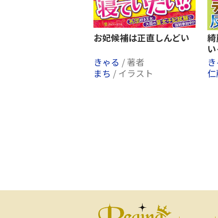
お妃候補は正直しんどい
綺
い
きゃる
/ 著者
き
まち
/ イラスト
仁