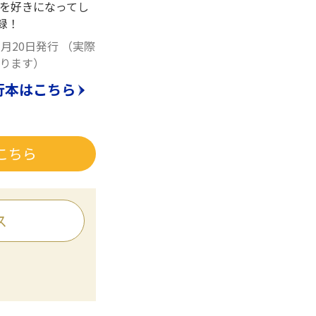
を好きになってし
録！
3月20日発行
（実際
ります）
行本はこちら
こちら
ス