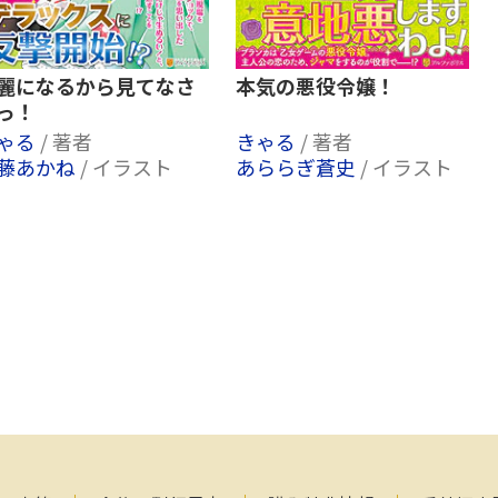
麗になるから見てなさ
本気の悪役令嬢！
っ！
ゃる
/ 著者
きゃる
/ 著者
藤あかね
/ イラスト
あららぎ蒼史
/ イラスト