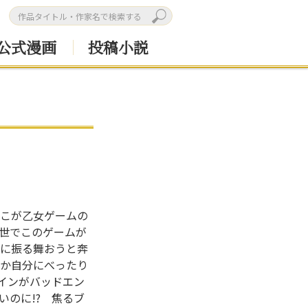
公式漫画
投稿小説
こが乙女ゲームの
世でこのゲームが
に振る舞おうと奔
か自分にべったり
ロインがバッドエン
いのに!? 焦るブ