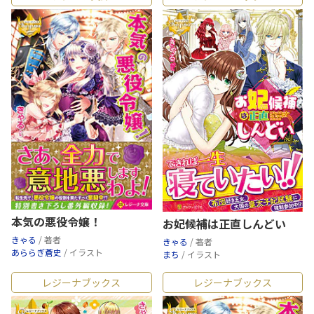
本気の悪役令嬢！
お妃候補は正直しんどい
きゃる
/ 著者
きゃる
/ 著者
あららぎ蒼史
/ イラスト
まち
/ イラスト
レジーナブックス
レジーナブックス