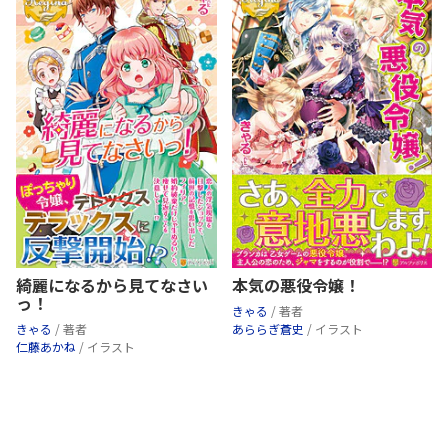
綺麗になるから見てなさい
本気の悪役令嬢！
っ！
きゃる
/ 著者
きゃる
/ 著者
あららぎ蒼史
/ イラスト
仁藤あかね
/ イラスト