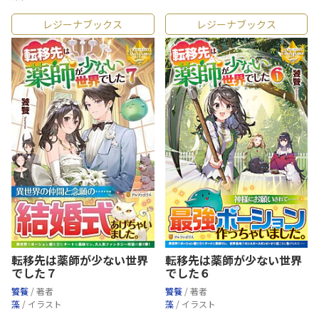
レジーナブックス
レジーナブックス
転移先は薬師が少ない世界
転移先は薬師が少ない世界
でした７
でした６
饕餮
/ 著者
饕餮
/ 著者
藻
/ イラスト
藻
/ イラスト