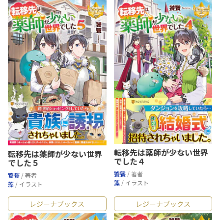
転移先は薬師が少ない世界
転移先は薬師が少ない世界
でした４
でした５
饕餮
/ 著者
饕餮
/ 著者
藻
/ イラスト
藻
/ イラスト
レジーナブックス
レジーナブックス