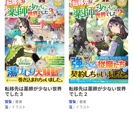
転移先は薬師が少ない世界
転移先は薬師が少ない世界
でした３
でした２
饕餮
/ 著者
饕餮
/ 著者
藻
/ イラスト
藻
/ イラスト