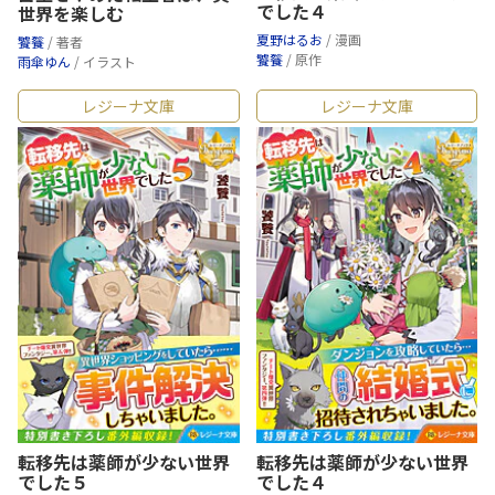
でした４
世界を楽しむ
夏野はるお
/ 漫画
饕餮
/ 著者
饕餮
/ 原作
雨傘ゆん
/ イラスト
レジーナ文庫
レジーナ文庫
転移先は薬師が少ない世界
転移先は薬師が少ない世界
でした５
でした４