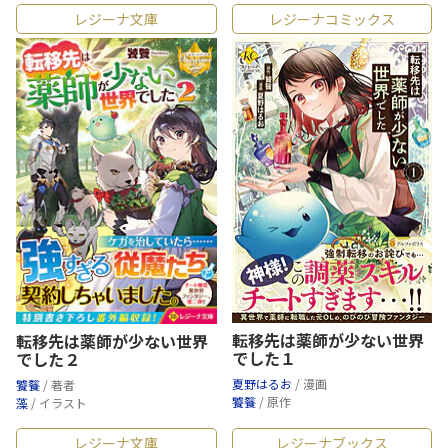
レジーナ文庫
レジーナコミックス
転移先は薬師が少ない世界
転移先は薬師が少ない世界
でした１
でした２
夏野はるお
/ 漫画
饕餮
/ 著者
饕餮
/ 原作
藻
/ イラスト
レジーナ文庫
レジーナブックス