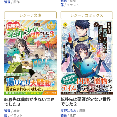
饕餮
/ 原作
藻
/ イラスト
レジーナ文庫
レジーナコミックス
転移先は薬師が少ない世界
転移先は薬師が少ない世界
でした２
でした３
夏野はるお
/ 漫画
饕餮
/ 著者
饕餮
/ 原作
藻
/ イラスト