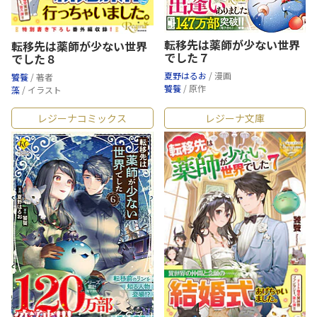
転移先は薬師が少ない世界
転移先は薬師が少ない世界
でした７
でした８
夏野はるお
/ 漫画
饕餮
/ 著者
饕餮
/ 原作
藻
/ イラスト
レジーナコミックス
レジーナ文庫