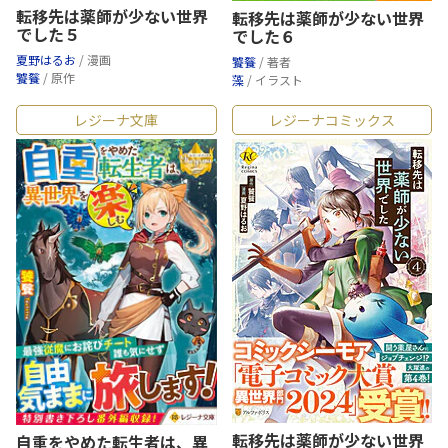
転移先は薬師が少ない世界
転移先は薬師が少ない世界
でした５
でした６
夏野はるお
/ 漫画
饕餮
/ 著者
饕餮
/ 原作
藻
/ イラスト
レジーナ文庫
レジーナコミックス
転移先は薬師が少ない世界
自重をやめた転生者は、異