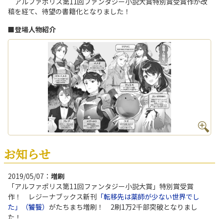
アルファポリス第11回ファンタジー小説大賞特別賞受賞作が改
稿を経て、待望の書籍化となりました！
■登場人物紹介
お知らせ
2019/05/07：
増刷
「アルファポリス第11回ファンタジー小説大賞」特別賞受賞
作！ レジーナブックス新刊
「転移先は薬師が少ない世界でし
た」（饕餮）
がたちまち増刷！ 2刷1万2千部突破となりまし
た！