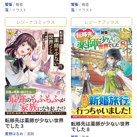
饕餮
/ 著者
饕餮
/ 著者
藻
/ イラスト
藻
/ イラスト
レジーナコミックス
レジーナブックス
転移先は薬師が少ない世界
転移先は薬師が少ない世界
でした３
でした８
夏野はるお
/ 漫画
饕餮
/ 著者