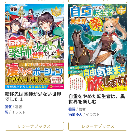
転移先は薬師が少ない世界
自重をやめた転生者は、異
でした１
世界を楽しむ
饕餮
/ 著者
饕餮
/ 著者
藻
/ イラスト
雨傘ゆん
/ イラスト
レジーナブックス
レジーナブックス