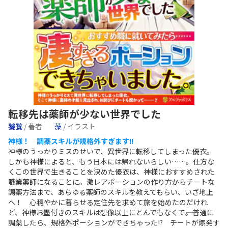
転移先は薬師が少ない世界でした
饕餮
/ 著者
藻
/ イラスト
神様！ 調薬スキルが規格外すぎます!!
神様のうっかりミスのせいで、異世界に転移してしまった優衣。
しかも神様によると、もう日本には帰れないらしい……。仕方な
くこの世界で生きることを決めた優衣は、神様におすすめされた
職業――薬師になることに。激レアポーションの作り方からチートな
調薬方法まで、あらゆる薬師のスキルを教えてもらい、いざ地上
へ！ 心穏やかに暮らせる定住先を求めて旅を始めたのだけれ
ど、神様お墨付きのスキルは想像以上にとんでもなくて――。普通に
調薬したら、規格外ポーションができちゃった!? チートが爆発す