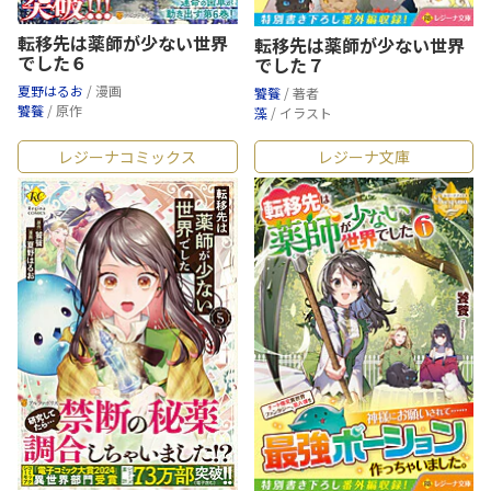
転移先は薬師が少ない世界
転移先は薬師が少ない世界
でした６
でした７
夏野はるお
/ 漫画
饕餮
/ 著者
饕餮
/ 原作
藻
/ イラスト
レジーナコミックス
レジーナ文庫